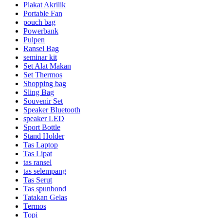
Plakat Akrilik
Portable Fan
pouch bag
Powerbank
Pulpen
Ransel Bag
seminar kit
Set Alat Makan
Set Thermos
Shopping bag
Sling Bag
Souvenir Set
Speaker Bluetooth
speaker LED
Sport Bottle
Stand Holder
Tas Laptop
Tas Lipat
tas ransel
tas selempang
Tas Serut
Tas spunbond
Tatakan Gelas
Termos
Topi