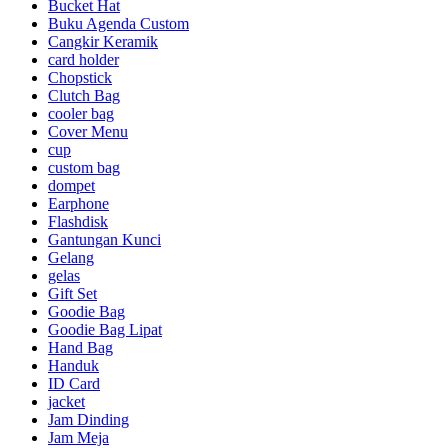
Bucket Hat
Buku Agenda Custom
Cangkir Keramik
card holder
Chopstick
Clutch Bag
cooler bag
Cover Menu
cup
custom bag
dompet
Earphone
Flashdisk
Gantungan Kunci
Gelang
gelas
Gift Set
Goodie Bag
Goodie Bag Lipat
Hand Bag
Handuk
ID Card
jacket
Jam Dinding
Jam Meja