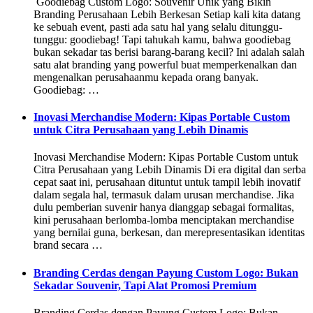
️ Goodiebag Custom Logo: Souvenir Unik yang Bikin
Branding Perusahaan Lebih Berkesan Setiap kali kita datang
ke sebuah event, pasti ada satu hal yang selalu ditunggu-
tunggu: goodiebag! Tapi tahukah kamu, bahwa goodiebag
bukan sekadar tas berisi barang-barang kecil? Ini adalah salah
satu alat branding yang powerful buat memperkenalkan dan
mengenalkan perusahaanmu kepada orang banyak.
Goodiebag: …
Inovasi Merchandise Modern: Kipas Portable Custom
untuk Citra Perusahaan yang Lebih Dinamis
Inovasi Merchandise Modern: Kipas Portable Custom untuk
Citra Perusahaan yang Lebih Dinamis Di era digital dan serba
cepat saat ini, perusahaan dituntut untuk tampil lebih inovatif
dalam segala hal, termasuk dalam urusan merchandise. Jika
dulu pemberian suvenir hanya dianggap sebagai formalitas,
kini perusahaan berlomba-lomba menciptakan merchandise
yang bernilai guna, berkesan, dan merepresentasikan identitas
brand secara …
Branding Cerdas dengan Payung Custom Logo: Bukan
Sekadar Souvenir, Tapi Alat Promosi Premium
Branding Cerdas dengan Payung Custom Logo: Bukan