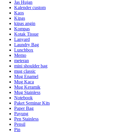
Jas Hujan
Kalender custom
Kaos
Kipas
kipas angin
Kompas
Kotak Tissue
Lanyard
Laundry Bag
Lunchbox
Memo
meteran
mini shoulder bag
mug classic
Mug Enamel
Mug Kaca
Mug Keramik
Mug Stainless
Notebook
Paket Seminar Kits
Paper Bag
Payung
Pen Stainless
Pensil
Pin