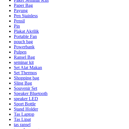
Paket Seminar Kits
Paper Bag
Payung
Pen Stainless
Pensil
Pin
Plakat Akrilik
Portable Fan
pouch bag
Powerbank
Pulpen
Ransel Bag
seminar kit
Set Alat Makan
Set Thermos
Shopping bag
Sling Bag
Souvenir Set
Speaker Bluetooth
speaker LED
Sport Bottle
Stand Holder
Tas Laptop
Tas Lipat
tas ransel