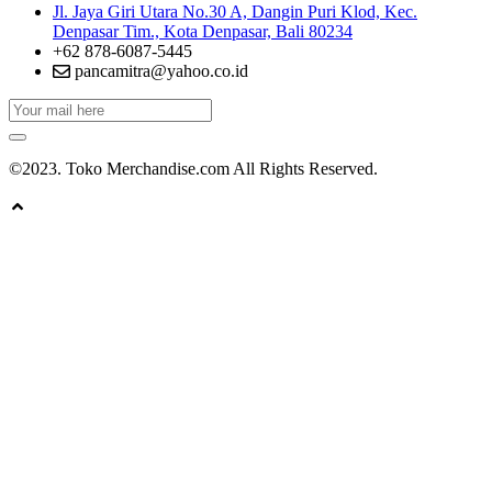
Jl. Jaya Giri Utara No.30 A, Dangin Puri Klod, Kec.
Denpasar Tim., Kota Denpasar, Bali 80234
+62 878-6087-5445
pancamitra@yahoo.co.id
©2023. Toko Merchandise.com All Rights Reserved.