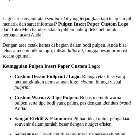
Lagi cari souvenir atau
seminar kit
yang terjangkau tapi tetap tampil
menarik dan sarat informasi?
Pulpen Insert Paper Custom Logo
dari Toko Merchandise adalah pilihan paling fleksibel untuk
berbagai acara Anda!
Dengan area cetak kertas di bagian dalam bodi pulpen, Anda bisa
leluasa menampilkan logo, tulisan
fullprint
, hingga pesan promosi
secara optimal.
Keunggulan Pulpen Insert Paper Custom Logo:
Custom Desain Fullprint / Logo:
Ruang cetak luas yang
memungkinkan pemasangan logo,
slogan
, hingga visual
fullprint
.
Custom Warna & Tipe Pulpen:
Bebas memilih warna
pulpen serta tipe bodi yang paling pas dengan identitas
brand
Anda.
Sangat Efektif & Ekonomis:
Pilihan ideal untuk pengadaan
souvenir dalam jumlah besar dengan
budget
efisien.
Serbaguna:
Cocok untuk
seminar kit
, pameran/exhibition,