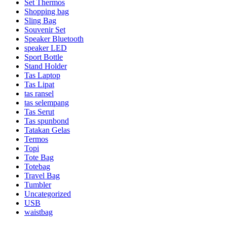
Set Thermos
Shopping bag
Sling Bag
Souvenir Set
Speaker Bluetooth
speaker LED
Sport Bottle
Stand Holder
Tas Laptop
Tas Lipat
tas ransel
tas selempang
Tas Serut
Tas spunbond
Tatakan Gelas
Termos
Topi
Tote Bag
Totebag
Travel Bag
Tumbler
Uncategorized
USB
waistbag