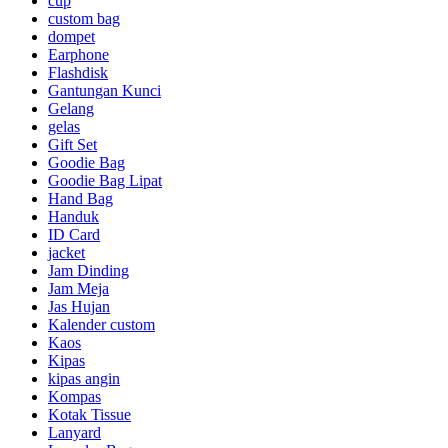
cup
custom bag
dompet
Earphone
Flashdisk
Gantungan Kunci
Gelang
gelas
Gift Set
Goodie Bag
Goodie Bag Lipat
Hand Bag
Handuk
ID Card
jacket
Jam Dinding
Jam Meja
Jas Hujan
Kalender custom
Kaos
Kipas
kipas angin
Kompas
Kotak Tissue
Lanyard