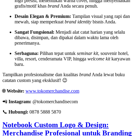
logo presisi,
menentukan warna cover,
hingga menyematkan
grafis/motif khas
brand
Anda secara penuh.
Desain Elegan & Premium:
Tampilan visual yang rapi dan
mewah,
siap memperkuat
brand identity
bisnis Anda.
Sangat Fungsional:
Menjadi alat catat harian yang selalu
dibawa,
disimpan,
dan dipakai dalam waktu lama oleh
penerimanya.
Serbaguna:
Pilihan tepat untuk
seminar kit
,
souvenir hotel,
villa,
resort,
cenderamata VIP,
hingga
welcome kit
karyawan
baru.
Tampilkan profesionalisme dan kualitas
brand
Anda lewat buku
catatan custom yang eksklusif!
😉
🌐
Website:
www.tokomerchandise.com
📲
Instagram:
@tokomerchandisecom
📞
Hubungi:
0878 5888 5870
Notebook Custom Logo & Design:
Merchandise Profesional untuk Branding