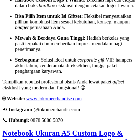
dalam boks
hardbox
eksklusif dengan cetakan logo 1 warna.
Bisa Pilih Item untuk Isi Giftset:
Fleksibel menyesuaikan
pilihan kombinasi item sesuai kebutuhan, konsep, maupun
budget
perusahaan Anda.
Mewah & Berdaya Guna Tinggi:
Hadiah berkelas yang
pasti terpakai dan memberikan impresi mendalam bagi
penerimanya.
Serbaguna:
Solusi ideal untuk
corporate gift
VIP, hampers
akhir tahun, cenderamata direksi/klien, hingga paket
penghargaan karyawan.
Tampilkan reputasi profesional bisnis Anda lewat paket
giftset
eksklusif yang modern dan fungsional! 😉
🌐
Website:
www.tokomerchandise.com
📲
Instagram:
@tokomerchandisecom
📞
Hubungi:
0878 5888 5870
Notebook Ukuran A5 Custom Logo &