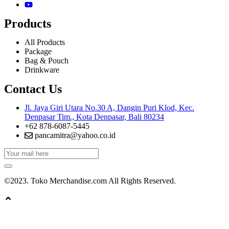
Products
All Products
Package
Bag & Pouch
Drinkware
Contact Us
Jl. Jaya Giri Utara No.30 A, Dangin Puri Klod, Kec.
Denpasar Tim., Kota Denpasar, Bali 80234
+62 878-6087-5445
pancamitra@yahoo.co.id
©2023. Toko Merchandise.com All Rights Reserved.