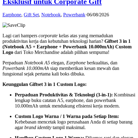
Eksklusif untuk Corporate Gift
Earphone
,
Gift Set
,
Notebook
,
Powerbank
·
06/08/2026
Lagi cari hampers
corporate
kelas atas yang memadukan
produktivitas kerja dan kebutuhan teknologi harian?
Giftset 3 in 1
(Notebook A5 + Earphone + Powerbank 10.000mAh) Custom
Logo
dari Toko Merchandise adalah pilihan sempurna!
Perpaduan
Notebook A5
elegan,
Earphone
berkualitas, dan
Powerbank 10.000mAh
siap memberikan kesan mewah dan
fungsional sejak pertama kali boks dibuka.
Keunggulan Giftset 3 in 1 Custom Logo:
Perpaduan Produktivitas & Teknologi (3-in-1):
Kombinasi
lengkap buku catatan A5, earphone, dan powerbank
10.000mAh untuk mendukung efisiensi kerja modern.
Custom Logo Warna / 1 Warna pada Setiap Item:
Kebebasan mencetak logo perusahaan Anda di setiap barang
agar
brand identity
tampil maksimal.
Hardbox Custom Logo 1 Warna:
Dikemas rapi dan elegan