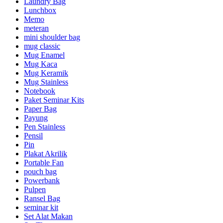
Laundry Bag
Lunchbox
Memo
meteran
mini shoulder bag
mug classic
Mug Enamel
Mug Kaca
Mug Keramik
Mug Stainless
Notebook
Paket Seminar Kits
Paper Bag
Payung
Pen Stainless
Pensil
Pin
Plakat Akrilik
Portable Fan
pouch bag
Powerbank
Pulpen
Ransel Bag
seminar kit
Set Alat Makan