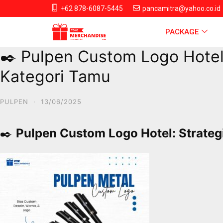
+62 878-6087-5445
pancamitra@yahoo.co.id
PACKAGE
✒️ Pulpen Custom Logo Hotel:
Kategori Tamu
PULPEN
·
13/06/2025
✒️
Pulpen Custom Logo Hotel: Strateg