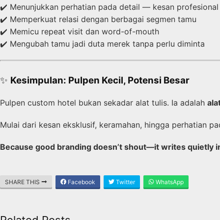
✔️ Menunjukkan perhatian pada detail — kesan profesional
✔️ Memperkuat relasi dengan berbagai segmen tamu
✔️ Memicu repeat visit dan word-of-mouth
✔️ Mengubah tamu jadi duta merek tanpa perlu diminta
✨
Kesimpulan: Pulpen Kecil, Potensi Besar
Pulpen custom hotel bukan sekadar alat tulis. Ia adalah
ala
Mulai dari kesan eksklusif, keramahan, hingga perhatian 
Because good branding doesn’t shout—it writes quietly in
SHARE THIS
Facebook
Twitter
WhatsApp
Related Posts