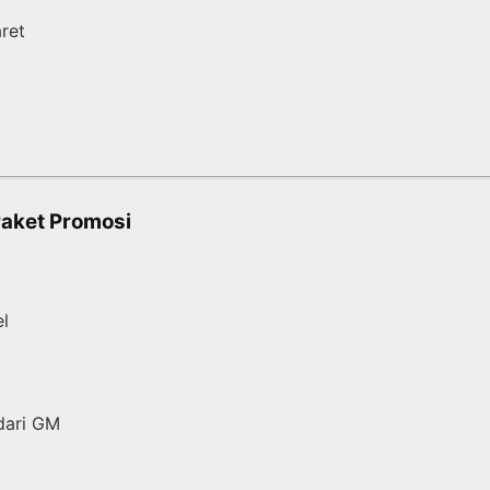
aret
Paket Promosi
el
dari GM