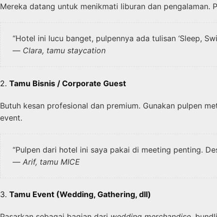
Mereka datang untuk menikmati liburan dan pengalaman. Pu
“Hotel ini lucu banget, pulpennya ada tulisan ‘Sleep, S
—
Clara, tamu staycation
2.
Tamu Bisnis / Corporate Guest
Butuh kesan profesional dan premium. Gunakan pulpen metali
event.
“Pulpen dari hotel ini saya pakai di meeting penting. D
—
Arif, tamu MICE
3.
Tamu Event (Wedding, Gathering, dll)
Pasarkan sebagai bagian dari
wedding merchandise
, bund