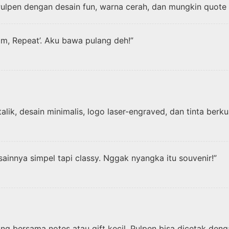
lpen dengan desain fun, warna cerah, dan mungkin quote tr
wim, Repeat’. Aku bawa pulang deh!”
k, desain minimalis, logo laser-engraved, dan tinta berkua
esainnya simpel tapi classy. Nggak nyangka itu souvenir!”
ling bersama notes atau gift kecil. Pulpen bisa dicetak de