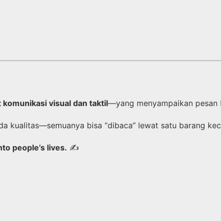
t komunikasi visual dan taktil
—yang menyampaikan pesan br
pada kualitas—semuanya bisa “dibaca” lewat satu barang ke
to people’s lives.
✍️