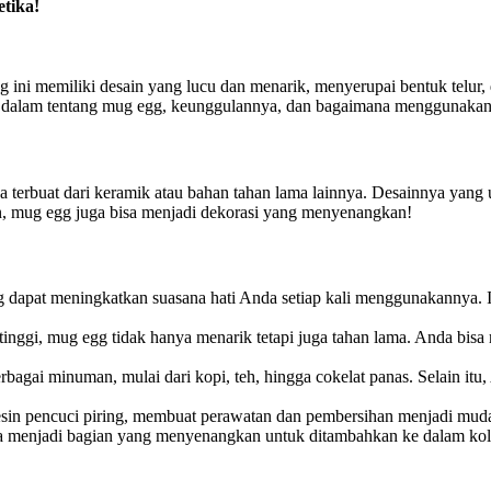
tika!
Mug ini memiliki desain yang lucu dan menarik, menyerupai bentuk tel
ebih dalam tentang mug egg, keunggulannya, dan bagaimana menggunaka
 terbuat dari keramik atau bahan tahan lama lainnya. Desainnya yang
n, mug egg juga bisa menjadi dekorasi yang menyenangkan!
g dapat meningkatkan suasana hati Anda setiap kali menggunakannya.
 tinggi, mug egg tidak hanya menarik tetapi juga tahan lama. Anda bi
rbagai minuman, mulai dari kopi, teh, hingga cokelat panas. Selain i
sin pencuci piring, membuat perawatan dan pembersihan menjadi mud
sa menjadi bagian yang menyenangkan untuk ditambahkan ke dalam kol