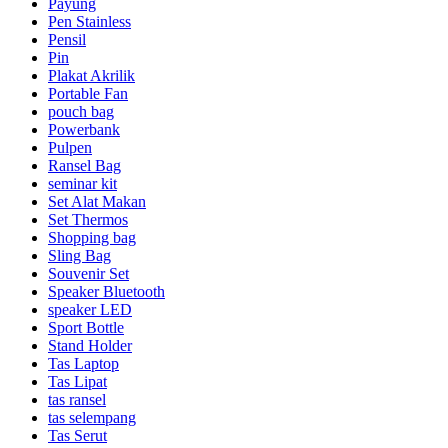
Payung
Pen Stainless
Pensil
Pin
Plakat Akrilik
Portable Fan
pouch bag
Powerbank
Pulpen
Ransel Bag
seminar kit
Set Alat Makan
Set Thermos
Shopping bag
Sling Bag
Souvenir Set
Speaker Bluetooth
speaker LED
Sport Bottle
Stand Holder
Tas Laptop
Tas Lipat
tas ransel
tas selempang
Tas Serut