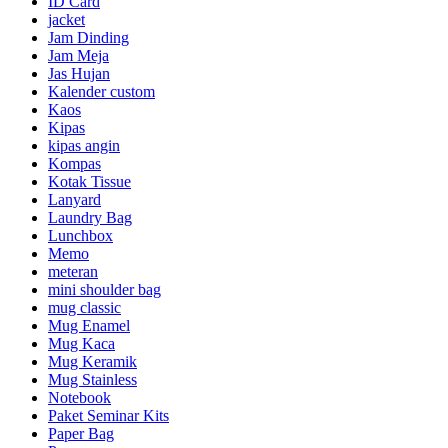
ID Card
jacket
Jam Dinding
Jam Meja
Jas Hujan
Kalender custom
Kaos
Kipas
kipas angin
Kompas
Kotak Tissue
Lanyard
Laundry Bag
Lunchbox
Memo
meteran
mini shoulder bag
mug classic
Mug Enamel
Mug Kaca
Mug Keramik
Mug Stainless
Notebook
Paket Seminar Kits
Paper Bag