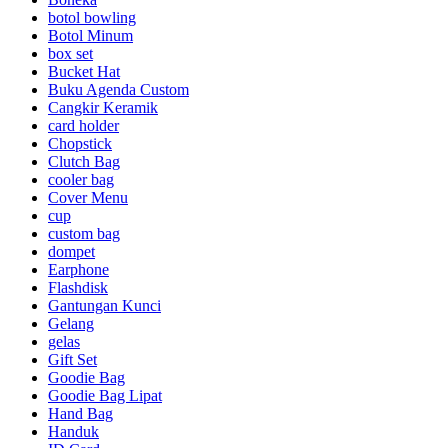
botol bowling
Botol Minum
box set
Bucket Hat
Buku Agenda Custom
Cangkir Keramik
card holder
Chopstick
Clutch Bag
cooler bag
Cover Menu
cup
custom bag
dompet
Earphone
Flashdisk
Gantungan Kunci
Gelang
gelas
Gift Set
Goodie Bag
Goodie Bag Lipat
Hand Bag
Handuk