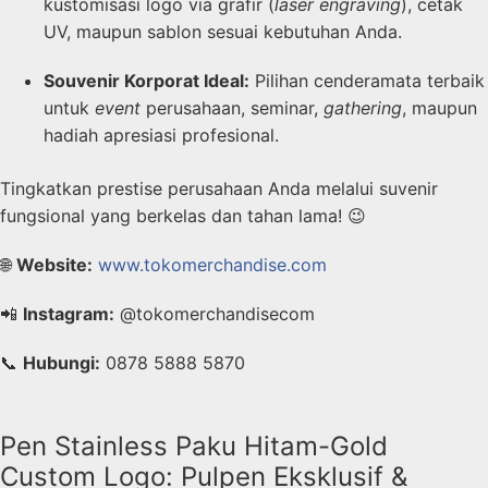
kustomisasi logo via grafir (
laser engraving
), cetak
UV, maupun sablon sesuai kebutuhan Anda.
Souvenir Korporat Ideal:
Pilihan cenderamata terbaik
untuk
event
perusahaan, seminar,
gathering
, maupun
hadiah apresiasi profesional.
Tingkatkan prestise perusahaan Anda melalui suvenir
fungsional yang berkelas dan tahan lama! 😉
🌐
Website:
www.tokomerchandise.com
📲
Instagram:
@tokomerchandisecom
📞
Hubungi:
0878 5888 5870
Pen Stainless Paku Hitam-Gold
Custom Logo: Pulpen Eksklusif &