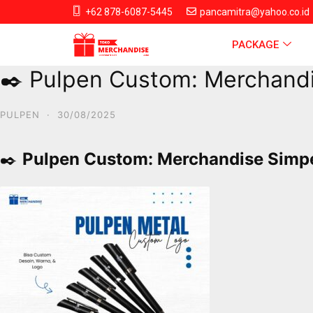
+62 878-6087-5445
pancamitra@yahoo.co.id
PACKAGE
✒️ Pulpen Custom: Merchandis
PULPEN
·
30/08/2025
✒️
Pulpen Custom: Merchandise Simpel