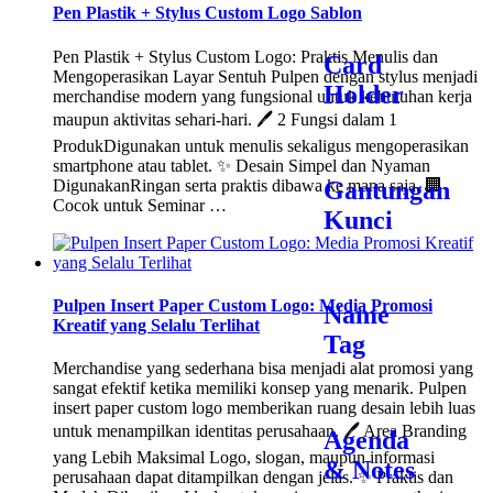
Pen Plastik + Stylus Custom Logo Sablon
Pen Plastik + Stylus Custom Logo: Praktis Menulis dan
Card
Mengoperasikan Layar Sentuh Pulpen dengan stylus menjadi
Holder
merchandise modern yang fungsional untuk kebutuhan kerja
maupun aktivitas sehari-hari. 🖊️ 2 Fungsi dalam 1
ProdukDigunakan untuk menulis sekaligus mengoperasikan
smartphone atau tablet. ✨ Desain Simpel dan Nyaman
DigunakanRingan serta praktis dibawa ke mana saja. 🏢
Gantungan
Cocok untuk Seminar …
Kunci
Pulpen Insert Paper Custom Logo: Media Promosi
Name
Kreatif yang Selalu Terlihat
Tag
Merchandise yang sederhana bisa menjadi alat promosi yang
sangat efektif ketika memiliki konsep yang menarik. Pulpen
insert paper custom logo memberikan ruang desain lebih luas
untuk menampilkan identitas perusahaan. 🖊️ Area Branding
Agenda
yang Lebih Maksimal Logo, slogan, maupun informasi
& Notes
perusahaan dapat ditampilkan dengan jelas. ✨ Praktis dan