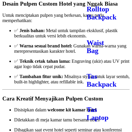
Desain Pulpen Custom Hotel yang Nggak Biasa
Rolltop
Untuk menciptakan pulpen yang berkesan, kamu perlu
Backpack
memperhatikan:
✅
Jenis bahan:
Metal untuk tampilan eksklusif, plastik
berkualitas untuk versi lebih ekonomis.
Waist
✅
Warna sesuai brand hotel:
Gunakan warna-warna yang
Bag
merepresentasikan karakter hotel.
✅
Teknik cetak tahan lama:
Engraving (ukir) atau UV print
agar logo tidak cepat pudar.
Tas
✅
Tambahan fitur unik:
Misalnya stylus untuk layar sentuh,
built-in highlighter, atau refillable ink.
Backpack
Cara Kreatif Menyajikan Pulpen Custom
Tas
Disisipkan dalam
welcome kit kamar hotel
Laptop
Diletakkan di meja kamar tamu bersama notes
Dibagikan saat event hotel seperti seminar atau konferensi