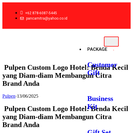
+62 878-6087-5445
pancamitra@yahoo.co.id
PACKAGE
Customer
️ Pulpen Custom Logo Hotel: Benda Kecil
Gift
yang Diam-diam Membangun Citra
Brand Anda
Pulpen
·
13/06/2025
Business
Kit
️
Pulpen Custom Logo Hotel: Benda Kecil
yang Diam-diam Membangun Citra
Brand Anda
Gift Set