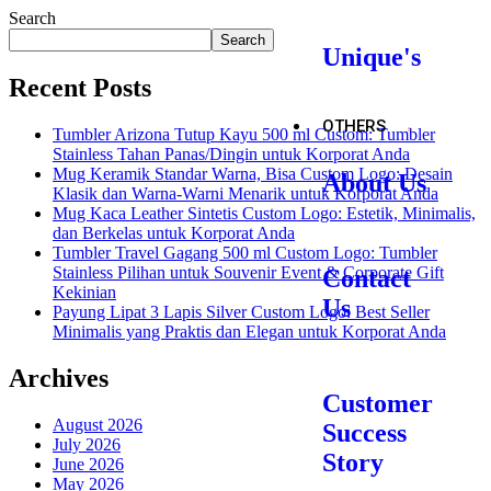
Search
Search
Unique's
Recent Posts
OTHERS
Tumbler Arizona Tutup Kayu 500 ml Custom: Tumbler
Stainless Tahan Panas/Dingin untuk Korporat Anda
Mug Keramik Standar Warna, Bisa Custom Logo: Desain
About Us
Klasik dan Warna-Warni Menarik untuk Korporat Anda
Mug Kaca Leather Sintetis Custom Logo: Estetik, Minimalis,
dan Berkelas untuk Korporat Anda
Tumbler Travel Gagang 500 ml Custom Logo: Tumbler
Stainless Pilihan untuk Souvenir Event & Corporate Gift
Contact
Kekinian
Us
Payung Lipat 3 Lapis Silver Custom Logo: Best Seller
Minimalis yang Praktis dan Elegan untuk Korporat Anda
Archives
Customer
August 2026
Success
July 2026
Story
June 2026
May 2026