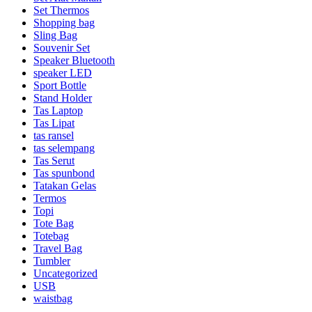
Set Thermos
Shopping bag
Sling Bag
Souvenir Set
Speaker Bluetooth
speaker LED
Sport Bottle
Stand Holder
Tas Laptop
Tas Lipat
tas ransel
tas selempang
Tas Serut
Tas spunbond
Tatakan Gelas
Termos
Topi
Tote Bag
Totebag
Travel Bag
Tumbler
Uncategorized
USB
waistbag