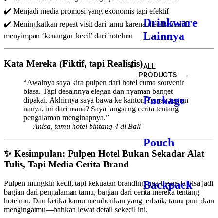
✔️ Menjadi media promosi yang ekonomis tapi efektif
Drinkware
✔️ Meningkatkan repeat visit dari tamu karena mereka masih
Lainnya
menyimpan ‘kenangan kecil’ dari hotelmu
Kata Mereka (Fiktif, tapi Realistis)
ALL
PRODUCTS
“Awalnya saya kira pulpen dari hotel cuma souvenir
biasa. Tapi desainnya elegan dan nyaman banget
Package
dipakai. Akhirnya saya bawa ke kantor. Teman-teman
nanya, ini dari mana? Saya langsung cerita tentang
pengalaman menginapnya.”
—
Anisa, tamu hotel bintang 4 di Bali
Pouch
✨
Kesimpulan: Pulpen Hotel Bukan Sekadar Alat
Tulis, Tapi Media Cerita Brand
Backpack
Pulpen mungkin kecil, tapi kekuatan branding-nya besar. Ia bisa jadi
bagian dari pengalaman tamu, bagian dari cerita mereka tentang
hotelmu. Dan ketika kamu memberikan yang terbaik, tamu pun akan
mengingatmu—bahkan lewat detail sekecil ini.