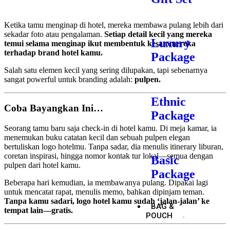
Ketika tamu menginap di hotel, mereka membawa pulang lebih dari
sekadar foto atau pengalaman.
Setiap detail kecil yang mereka
Luxury
temui selama menginap ikut membentuk kesan mereka
terhadap brand hotel kamu.
Package
Salah satu elemen kecil yang sering dilupakan, tapi sebenarnya
sangat powerful untuk branding adalah:
pulpen.
Ethnic
Coba Bayangkan Ini…
Package
Seorang tamu baru saja check-in di hotel kamu. Di meja kamar, ia
menemukan buku catatan kecil dan sebuah pulpen elegan
bertuliskan logo hotelmu. Tanpa sadar, dia menulis itinerary liburan,
coretan inspirasi, hingga nomor kontak tur lokal—semua dengan
Basic
pulpen dari hotel kamu.
Package
Beberapa hari kemudian, ia membawanya pulang. Dipakai lagi
untuk mencatat rapat, menulis memo, bahkan dipinjam teman.
Tanpa kamu sadari, logo hotel kamu sudah ‘jalan-jalan’ ke
BAG &
tempat lain—gratis.
POUCH