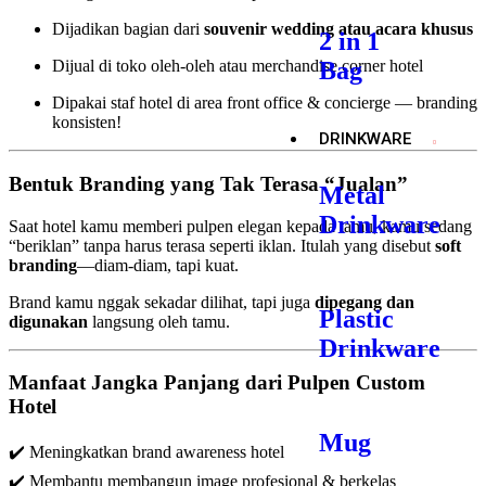
Dijadikan bagian dari
souvenir wedding atau acara khusus
2 in 1
Dijual di toko oleh-oleh atau merchandise corner hotel
Bag
Dipakai staf hotel di area front office & concierge — branding
konsisten!
DRINKWARE
Bentuk Branding yang Tak Terasa “Jualan”
Metal
Drinkware
Saat hotel kamu memberi pulpen elegan kepada tamu, kamu sedang
“beriklan” tanpa harus terasa seperti iklan. Itulah yang disebut
soft
branding
—diam-diam, tapi kuat.
Brand kamu nggak sekadar dilihat, tapi juga
dipegang dan
Plastic
digunakan
langsung oleh tamu.
Drinkware
Manfaat Jangka Panjang dari Pulpen Custom
Hotel
Mug
✔️ Meningkatkan brand awareness hotel
✔️ Membantu membangun image profesional & berkelas