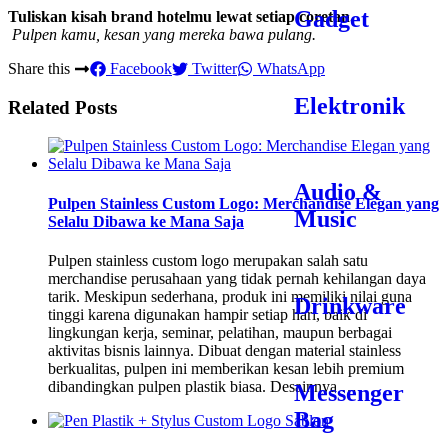
Gadget
Tuliskan kisah brand hotelmu lewat setiap coretan.
️
Pulpen kamu, kesan yang mereka bawa pulang.
Share this
Facebook
Twitter
WhatsApp
Elektronik
Related Posts
Audio &
Pulpen Stainless Custom Logo: Merchandise Elegan yang
Music
Selalu Dibawa ke Mana Saja
Pulpen stainless custom logo merupakan salah satu
merchandise perusahaan yang tidak pernah kehilangan daya
tarik. Meskipun sederhana, produk ini memiliki nilai guna
Drinkware
tinggi karena digunakan hampir setiap hari, baik di
lingkungan kerja, seminar, pelatihan, maupun berbagai
aktivitas bisnis lainnya. Dibuat dengan material stainless
berkualitas, pulpen ini memberikan kesan lebih premium
dibandingkan pulpen plastik biasa. Desainnya …
Messenger
Bag