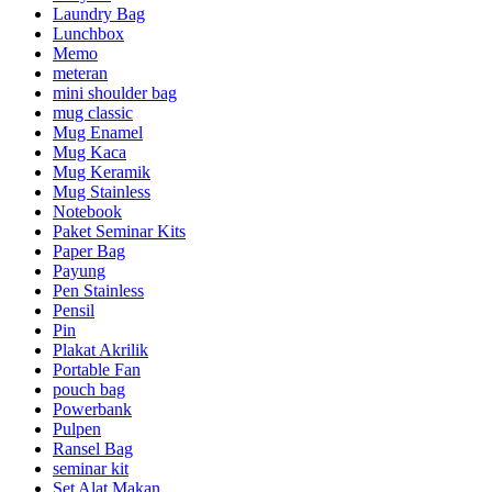
Laundry Bag
Lunchbox
Memo
meteran
mini shoulder bag
mug classic
Mug Enamel
Mug Kaca
Mug Keramik
Mug Stainless
Notebook
Paket Seminar Kits
Paper Bag
Payung
Pen Stainless
Pensil
Pin
Plakat Akrilik
Portable Fan
pouch bag
Powerbank
Pulpen
Ransel Bag
seminar kit
Set Alat Makan