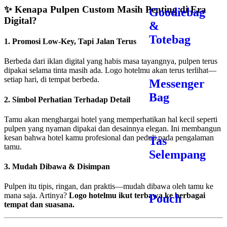
✨
Kenapa Pulpen Custom Masih Penting di Era
Goodiebag
Digital?
&
Totebag
1.
Promosi Low-Key, Tapi Jalan Terus
Berbeda dari iklan digital yang habis masa tayangnya, pulpen terus
dipakai selama tinta masih ada. Logo hotelmu akan terus terlihat—
setiap hari, di tempat berbeda.
Messenger
Bag
2.
Simbol Perhatian Terhadap Detail
Tamu akan menghargai hotel yang memperhatikan hal kecil seperti
pulpen yang nyaman dipakai dan desainnya elegan. Ini membangun
kesan bahwa hotel kamu profesional dan peduli pada pengalaman
Tas
tamu.
Selempang
3.
Mudah Dibawa & Disimpan
Pulpen itu tipis, ringan, dan praktis—mudah dibawa oleh tamu ke
mana saja. Artinya?
Logo hotelmu ikut terbawa ke berbagai
Pouch
tempat dan suasana.