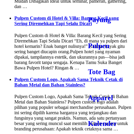
Mudah Dibagikan Ideal untuk seminar, pameran, gathering,
dan …
Pulpen Custom di Hotel & Villa: Barang Kecil yang
Payung
Sering Diremehkan Tapi Selalu Dicari
Pulpen Custom di Hotel & Villa: Barang Kecil yang Sering
Diremehkan Tapi Selalu Dicari “Eh, di mana ya pulpen dari
Pulpen
hotel kemarin? Enak banget nulisnya!” Kalimat kayak gitu
sering banget diucapin orang.Pulpen hotel yang nyaman
dipakai, tampilannya estetik, dan ukurannya pas—bisa jadi
barang favorit tanpa sengaja. Kenapa Tamu Suka Banget
Bawa Pulpen Hotel? Ringan & …
Tote Bag
Pulpen Custom Logo, Apakah Sama Teknik Cetak di
Bahan Metal dan Bahan Stainless?
Apparel
Pulpen Custom Logo, Apakah Sama Teknik Cetak di Bahan
Metal dan Bahan Stainless? Pulpen custom logo adalah
pilihan yang populer sebagai merchandise perusahaan. Pulpen
ini sering dipilih karena harganya yang terjangkau dan
fungsinya yang sangat praktis. Namun, ada satu pertanyaan
Kalender
besar yang sering muncul saat memilih pulpen custom untuk
branding perusahaan: Apakah teknik cetaknya sama …