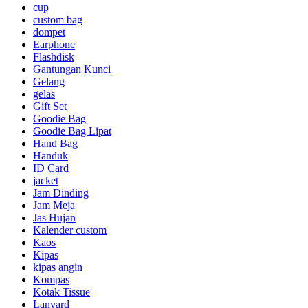
cup
custom bag
dompet
Earphone
Flashdisk
Gantungan Kunci
Gelang
gelas
Gift Set
Goodie Bag
Goodie Bag Lipat
Hand Bag
Handuk
ID Card
jacket
Jam Dinding
Jam Meja
Jas Hujan
Kalender custom
Kaos
Kipas
kipas angin
Kompas
Kotak Tissue
Lanyard