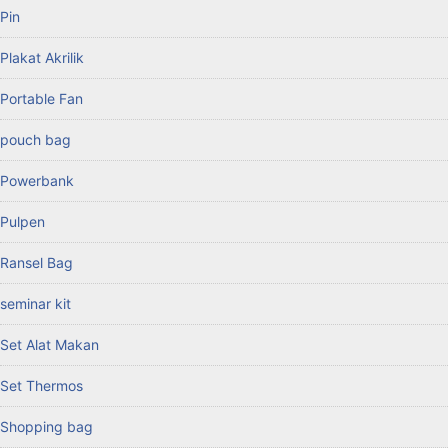
Pin
Plakat Akrilik
Portable Fan
pouch bag
Powerbank
Pulpen
Ransel Bag
seminar kit
Set Alat Makan
Set Thermos
Shopping bag