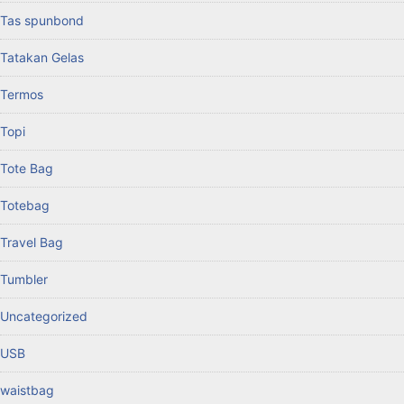
Tas spunbond
Tatakan Gelas
Termos
Topi
Tote Bag
Totebag
Travel Bag
Tumbler
Uncategorized
USB
waistbag