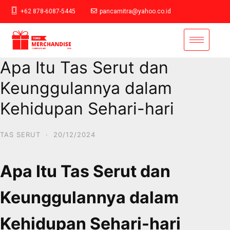
+62 878-6087-5445
pancamitra@yahoo.co.id
Apa Itu Tas Serut dan
Keunggulannya dalam
Kehidupan Sehari-hari
TAS SERUT
·
20/12/2024
Apa Itu Tas Serut dan
Keunggulannya dalam
Kehidupan Sehari-hari