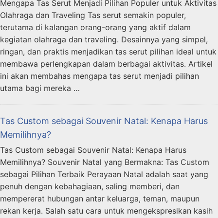
Mengapa Tas Serut Menjadi Pilihan Populer untuk Aktivitas
Olahraga dan Traveling Tas serut semakin populer,
terutama di kalangan orang-orang yang aktif dalam
kegiatan olahraga dan traveling. Desainnya yang simpel,
ringan, dan praktis menjadikan tas serut pilihan ideal untuk
membawa perlengkapan dalam berbagai aktivitas. Artikel
ini akan membahas mengapa tas serut menjadi pilihan
utama bagi mereka …
Tas Custom sebagai Souvenir Natal: Kenapa Harus
Memilihnya?
Tas Custom sebagai Souvenir Natal: Kenapa Harus
Memilihnya? Souvenir Natal yang Bermakna: Tas Custom
sebagai Pilihan Terbaik Perayaan Natal adalah saat yang
penuh dengan kebahagiaan, saling memberi, dan
mempererat hubungan antar keluarga, teman, maupun
rekan kerja. Salah satu cara untuk mengekspresikan kasih