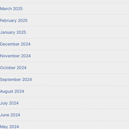
March 2025
February 2025
January 2025
December 2024
November 2024
October 2024
September 2024
August 2024
July 2024
June 2024
May 2024