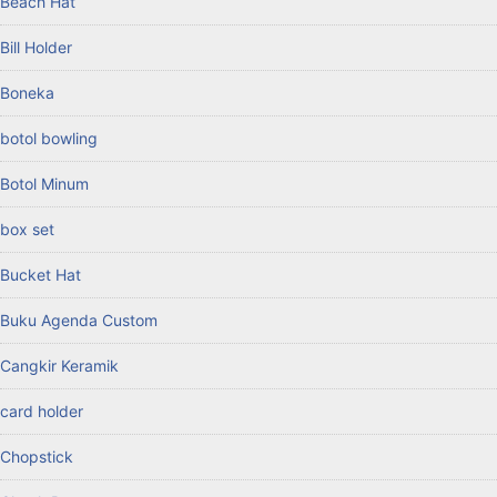
Beach Hat
Bill Holder
Boneka
botol bowling
Botol Minum
box set
Bucket Hat
Buku Agenda Custom
Cangkir Keramik
card holder
Chopstick