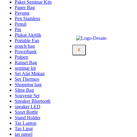
Paket Seminar Kits
Paper Bag
Payung
Pen Stainless
Pensil
Pin
Plakat Akrilik
Portable Fan
pouch bag
X
Powerbank
Pulpen
Ransel Bag
seminar kit
Set Alat Makan
Set Thermos
Shopping bag
Sling Bag
Souvenir Set
Speaker Bluetooth
speaker LED
Sport Bottle
Stand Holder
Tas Laptop
Tas Lipat
tas ransel