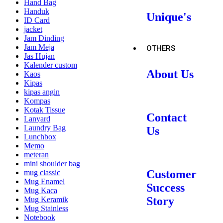
Hand Bag
Handuk
Unique's
ID Card
jacket
Jam Dinding
Jam Meja
OTHERS
Jas Hujan
Kalender custom
About Us
Kaos
Kipas
kipas angin
Kompas
Kotak Tissue
Contact
Lanyard
Laundry Bag
Us
Lunchbox
Memo
meteran
mini shoulder bag
Customer
mug classic
Mug Enamel
Success
Mug Kaca
Story
Mug Keramik
Mug Stainless
Notebook