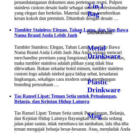
penandatanganan dokumen atau pertemuan resmi. Pulpen
2 in 1
stainless custom desain hadir sebagai simbol profesionalisme
Bag
yang elegan dan berkelas. Material stainless memberikan
kesan kokoh dan premium. Ditambah dengan desain …
Tumbler Stainless: Elegan, Tahan Lama, dan Siap Bawa
DRINKWARE
Nama Brand Anda Lebih Jauh
Metal
Tumbler Stainless: Elegan, Tahan Lama, dan Siap Bawa
Nama Brand Anda Lebih Jauh Jika Anda sedang mencari
Drinkware
merchandise premium yang fungsional, awet, dan berkelas,
maka tumbler stainless adalah pilihan yang tidak bisa
dilewatkan. Bukan sekadar botol minum, tumbler stainless
custom logo adalah simbol gaya hidup sehat, kesadaran
lingkungan, sekaligus cara modern untuk membangun
Plastic
branding perusahaan …
Drinkware
Tas Ransel Lipat: Teman Setia untuk Petualangan,
Belanja, dan Kejutan Hidup Lainnya
Tas Ransel Lipat: Teman Setia untuk Petualangan, Belanja,
Mug
dan Kejutan Hidup Lainnya Bayangkan ini: Anda sedang
jalan-jalan santai, tidak membawa tas tambahan, lalu tiba-tiba
teman mengajak belanja besar-besaran. Atau, mendadak Anda