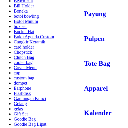
Beach Hat
Bill Holder
Boneka
Payung
botol bowling
Botol Minum
box set
Bucket Hat
Buku Agenda Custom
Pulpen
Cangkir Keramik
card holder
Chopstick
Clutch Bag
Tote Bag
cooler bag
Cover Menu
cup
custom bag
dompet
Apparel
Earphone
Flashdisk
Gantungan Kunci
Gelang
gelas
Kalender
Gift Set
Goodie Bag
Goodie Bag Lipat