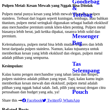
Goodiebag
Pulpen Metal: Kesan Mewah yang Nggak Bisa Ditolak
&
Totebag
Pulpen metal punya kesan yang lebih mewah dibanding pulpen
stainless. Terbuat dari logam seperti kuningan, tembaga, atau bahkan
titanium, pulpen metal seringkali digunakan sebagai hadiah eksklusif
atau merchandise premium untuk klien-klien penting. Pulpen metal
biasanya lebih berat, jadi ketika dipakai, rasanya lebih solid dan
Messenger
premium.
Bag
Kelemahannya, pulpen metal bisa lebih mudah tergores dan lebih
berat daripada pulpen stainless. Namun, kalau tujuannya untuk
memberikan kesan yang lebih eksklusif dan elegan, pulpen metal
adalah pilihan yang sempurna.
Tas
Kesimpulan:
Selempang
Kalau kamu pengen merchandise yang tahan lama dan simpel,
pulpen stainless adalah pilihan yang tepat. Tapi, kalau kamu ingin
memberikan kesan mewah dan eksklusif, pulpen metal adalah
pilihan yang nggak bakal salah. Jadi, pilih yang sesuai dengan citra
Pouch
perusahaan dan budget yang ada, ya!
Share this
Facebook
Twitter
WhatsApp
Related Posts