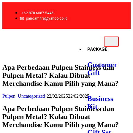
+62 878-6087-5445
pancamitra@yahoo.co.id
PACKAGE
Customer
Apa Perbedaan Pulpen Stainless dan
Gift
Pulpen Metal? Kalau Dibuat
Merchandise Kamu Pilih yang Mana?
Pulpen
,
Uncategorized
·
22/02/2025
22/02/2025
Business
Kit
Apa Perbedaan Pulpen Stainless dan
Pulpen Metal? Kalau Dibuat
Merchandise Kamu Pilih yang Mana?
Gift Set