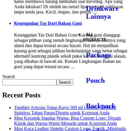
harus membawa barang tambahan saat traveling. Apa yang
Anda lakukan? Di sinilah tas ransel lipat menjadi pahlawan
Drinkware
tanpa tanda jasa. Kecil, ringan, dan penuh …
Lainnya
Keunggulan Tas Dari Bahan Goni
ALL
Keunggulan Tas Dari Bahan Goni Karung goni dianggap
PRODUCTS
sebagai pilihan yang ramah lingkungan karena sifatnya yang
alami dan dapat terurai secara hayati. Hal ini menjadikan
karung goni sebagai pilihan berkelanjutan yang hebat sebagai
Package
alternatif kantong plastik sekali pakai karena berbagai alasan,
yang dibahas di bawah ini. Ramah Lingkungan Bahan tas
goni yang dapat terurai secara …
Search
Pouch
Search
Recent Posts
Backpack
Tumbler Arizona Tutup Kayu 500 ml Custom: Tumbler
Stainless Tahan Panas/Dingin untuk Korporat Anda
Mug Keramik Standar Warna, Bisa Custom Logo: Desain
Klasik dan Warna-Warni Menarik untuk Korporat Anda
Mug Kaca Leather Sintetis Custom Logo: Estetik, Minimalis,