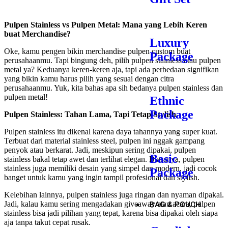
Pulpen Stainless vs Pulpen Metal: Mana yang Lebih Keren
buat Merchandise?
Luxury
Oke, kamu pengen bikin merchandise pulpen custom buat
Package
perusahaanmu. Tapi bingung deh, pilih pulpen stainless atau pulpen
metal ya? Keduanya keren-keren aja, tapi ada perbedaan signifikan
yang bikin kamu harus pilih yang sesuai dengan citra
perusahaanmu. Yuk, kita bahas apa sih bedanya pulpen stainless dan
pulpen metal!
Ethnic
Package
Pulpen Stainless: Tahan Lama, Tapi Tetap Stylish
Pulpen stainless itu dikenal karena daya tahannya yang super kuat.
Terbuat dari material stainless steel, pulpen ini nggak gampang
penyok atau berkarat. Jadi, meskipun sering dipakai, pulpen
Basic
stainless bakal tetap awet dan terlihat elegan. Biasanya, pulpen
stainless juga memiliki desain yang simpel dan modern, jadi cocok
Package
banget untuk kamu yang ingin tampil profesional dan stylish.
Kelebihan lainnya, pulpen stainless juga ringan dan nyaman dipakai.
Jadi, kalau kamu sering mengadakan giveaway atau acara, pulpen
BAG & POUCH
stainless bisa jadi pilihan yang tepat, karena bisa dipakai oleh siapa
aja tanpa takut cepat rusak.