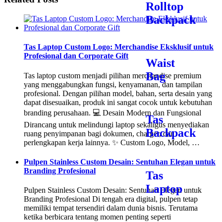
Rolltop
Backpack
Tas Laptop Custom Logo: Merchandise Eksklusif untuk
Profesional dan Corporate Gift
Waist
Bag
Tas laptop custom menjadi pilihan merchandise premium
yang menggabungkan fungsi, kenyamanan, dan tampilan
profesional. Dengan pilihan model, bahan, serta desain yang
dapat disesuaikan, produk ini sangat cocok untuk kebutuhan
branding perusahaan. 💻 Desain Modern dan Fungsional
Tas
Dirancang untuk melindungi laptop sekaligus menyediakan
Backpack
ruang penyimpanan bagi dokumen, charger, dan
perlengkapan kerja lainnya. ✨ Custom Logo, Model, …
Pulpen Stainless Custom Desain: Sentuhan Elegan untuk
Branding Profesional
Tas
Laptop
Pulpen Stainless Custom Desain: Sentuhan Elegan untuk
Branding Profesional Di tengah era digital, pulpen tetap
memiliki tempat tersendiri dalam dunia bisnis. Terutama
ketika berbicara tentang momen penting seperti