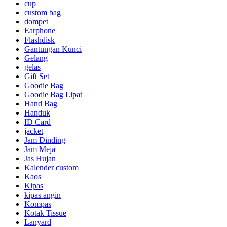
cup
custom bag
dompet
Earphone
Flashdisk
Gantungan Kunci
Gelang
gelas
Gift Set
Goodie Bag
Goodie Bag Lipat
Hand Bag
Handuk
ID Card
jacket
Jam Dinding
Jam Meja
Jas Hujan
Kalender custom
Kaos
Kipas
kipas angin
Kompas
Kotak Tissue
Lanyard