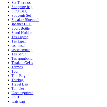
Set Thermos
Shopping bag
Sling Bag
Souvenir Set
Speaker Bluetooth
speaker LED
Sport Bottle
Stand Holder
Tas Laptop
Tas Lipat
tas ransel
tas selempang
Tas Serut
Tas spunbond
Tatakan Gelas
Termos
Topi
Tote Bag
Totebag
Travel Bag
Tumbler
Uncategorized
USB
waistbag