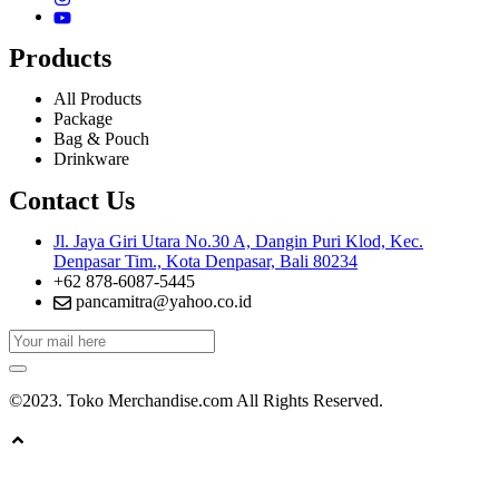
Products
All Products
Package
Bag & Pouch
Drinkware
Contact Us
Jl. Jaya Giri Utara No.30 A, Dangin Puri Klod, Kec.
Denpasar Tim., Kota Denpasar, Bali 80234
+62 878-6087-5445
pancamitra@yahoo.co.id
©2023. Toko Merchandise.com All Rights Reserved.