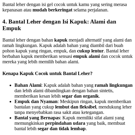
Bantal leher dengan isi gel cocok untuk kamu yang sering merasa
kepanasan atau
mudah berkeringat
selama perjalanan.
4. Bantal Leher dengan Isi Kapuk: Alami dan
Empuk
Bantal leher dengan bahan
kapuk
menjadi alternatif yang alami dan
ramah lingkungan. Kapuk adalah bahan yang diambil dari buah
pohon kapuk yang ringan, empuk, dan
cukup lentur
. Bantal leher
berbahan kapuk memberikan sensasi
empuk alami
dan cocok untuk
mereka yang lebih memilih bahan alami.
Kenapa Kapuk Cocok untuk Bantal Leher?
Bahan Alami
: Kapuk adalah bahan yang
ramah lingkungan
dan lebih alami dibandingkan dengan bahan sintetis,
memberikan kesan lebih
segar dan organik
.
Empuk dan Nyaman
: Meskipun ringan, kapuk memberikan
bantalan yang cukup
lembut dan fleksibel
, mendukung leher
tanpa menyebabkan rasa sakit atau ketegangan.
Bantal yang Bernapas
: Kapuk memiliki sifat alami yang
memungkinkan
perpindahan udara
yang baik, membuat
bantal lebih
segar dan tidak lembap
.