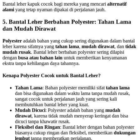
Bantal leher kapuk cocok bagi mereka yang mencari
alternatif
alami
yang tetap nyaman dipakai di perjalanan jauh.
5. Bantal Leher Berbahan Polyester: Tahan Lama
dan Mudah Dirawat
Polyester
adalah bahan yang cukup sering digunakan dalam bantal
leher karena sifatnya yang
tahan lama
,
mudah dirawat
, dan
tidak
mudah rusak
. Bantal leher berbahan polyester sering dilapisi
dengan
busa atau bahan lain
untuk memberikan kenyamanan
ekstra tanpa kehilangan daya tahannya.
Kenapa Polyester Cocok untuk Bantal Leher?
Tahan Lama
: Bahan polyester memiliki sifat
tahan lama
dan bisa digunakan dalam waktu lama tanpa mudah rusak,
sangat cocok untuk perjalanan jauh yang sering kali
membutuhkan bantal leher yang kuat.
Mudah Dicuci
: Polyester adalah bahan yang
mudah
dirawat
, karena tidak mudah menyerap keringat dan bisa
dicuci tanpa khawatir rusak.
Fleksibel dan Ringan
: Bantal leher dengan bahan polyester
biasanya cukup ringan dan fleksibel, memberikan
dukungan
lembut
tanpa memberatkan perjalanan.