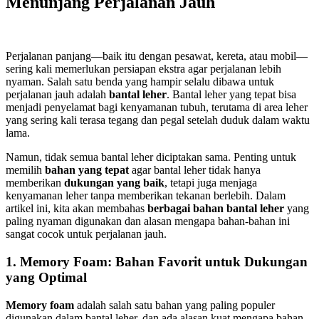
Menunjang Perjalanan Jauh
Perjalanan panjang—baik itu dengan pesawat, kereta, atau mobil—
sering kali memerlukan persiapan ekstra agar perjalanan lebih
nyaman. Salah satu benda yang hampir selalu dibawa untuk
perjalanan jauh adalah
bantal leher
. Bantal leher yang tepat bisa
menjadi penyelamat bagi kenyamanan tubuh, terutama di area leher
yang sering kali terasa tegang dan pegal setelah duduk dalam waktu
lama.
Namun, tidak semua bantal leher diciptakan sama. Penting untuk
memilih
bahan yang tepat
agar bantal leher tidak hanya
memberikan
dukungan yang baik
, tetapi juga menjaga
kenyamanan leher tanpa memberikan tekanan berlebih. Dalam
artikel ini, kita akan membahas
berbagai bahan bantal leher
yang
paling nyaman digunakan dan alasan mengapa bahan-bahan ini
sangat cocok untuk perjalanan jauh.
1. Memory Foam: Bahan Favorit untuk Dukungan
yang Optimal
Memory foam
adalah salah satu bahan yang paling populer
digunakan dalam bantal leher, dan ada alasan kuat mengapa bahan