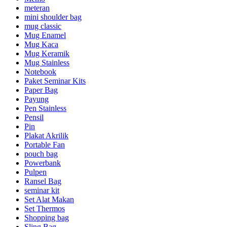
meteran
mini shoulder bag
mug classic
Mug Enamel
Mug Kaca
Mug Keramik
Mug Stainless
Notebook
Paket Seminar Kits
Paper Bag
Payung
Pen Stainless
Pensil
Pin
Plakat Akrilik
Portable Fan
pouch bag
Powerbank
Pulpen
Ransel Bag
seminar kit
Set Alat Makan
Set Thermos
Shopping bag
Sling Bag