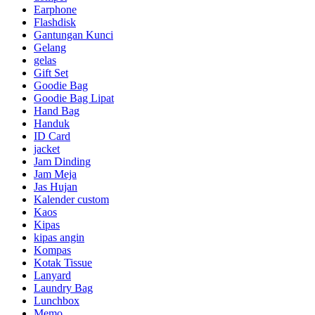
Earphone
Flashdisk
Gantungan Kunci
Gelang
gelas
Gift Set
Goodie Bag
Goodie Bag Lipat
Hand Bag
Handuk
ID Card
jacket
Jam Dinding
Jam Meja
Jas Hujan
Kalender custom
Kaos
Kipas
kipas angin
Kompas
Kotak Tissue
Lanyard
Laundry Bag
Lunchbox
Memo