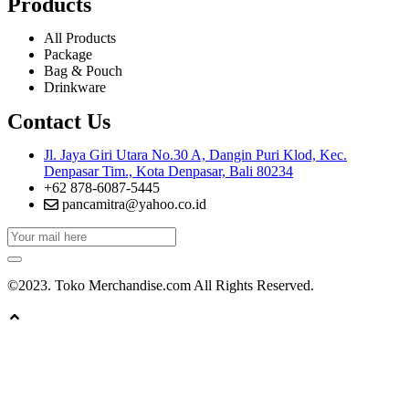
Products
All Products
Package
Bag & Pouch
Drinkware
Contact Us
Jl. Jaya Giri Utara No.30 A, Dangin Puri Klod, Kec.
Denpasar Tim., Kota Denpasar, Bali 80234
+62 878-6087-5445
pancamitra@yahoo.co.id
©2023. Toko Merchandise.com All Rights Reserved.