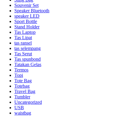
Souvenir Set
Speaker Bluetooth
speaker LED
Sport Bottle
Stand Holder
Tas Laptop
Tas Lipat
tas ransel
tas selempang
Tas Serut
Tas spunbond
Tatakan Gelas
Termos
Topi
Tote Bag
Totebag
Travel Bag
Tumbler
Uncategorized
USB
waistbag