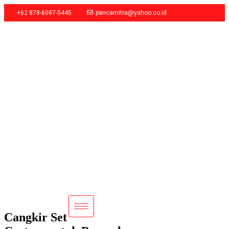
+62 878-6087-5445
pancamitra@yahoo.co.id
Cangkir Set