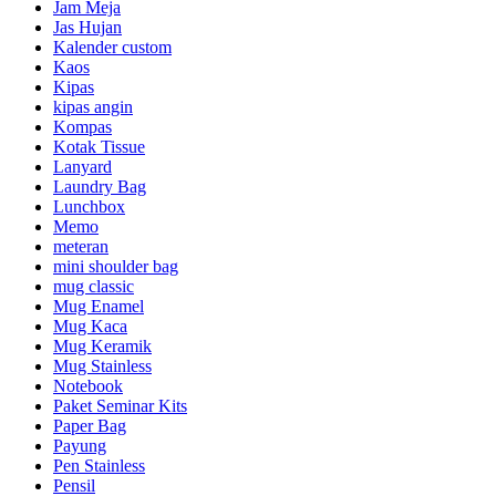
Jam Meja
Jas Hujan
Kalender custom
Kaos
Kipas
kipas angin
Kompas
Kotak Tissue
Lanyard
Laundry Bag
Lunchbox
Memo
meteran
mini shoulder bag
mug classic
Mug Enamel
Mug Kaca
Mug Keramik
Mug Stainless
Notebook
Paket Seminar Kits
Paper Bag
Payung
Pen Stainless
Pensil