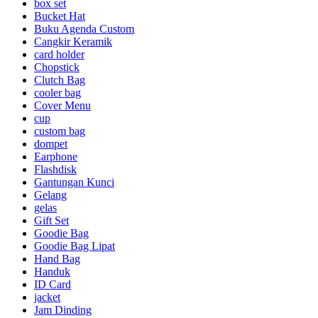
box set
Bucket Hat
Buku Agenda Custom
Cangkir Keramik
card holder
Chopstick
Clutch Bag
cooler bag
Cover Menu
cup
custom bag
dompet
Earphone
Flashdisk
Gantungan Kunci
Gelang
gelas
Gift Set
Goodie Bag
Goodie Bag Lipat
Hand Bag
Handuk
ID Card
jacket
Jam Dinding