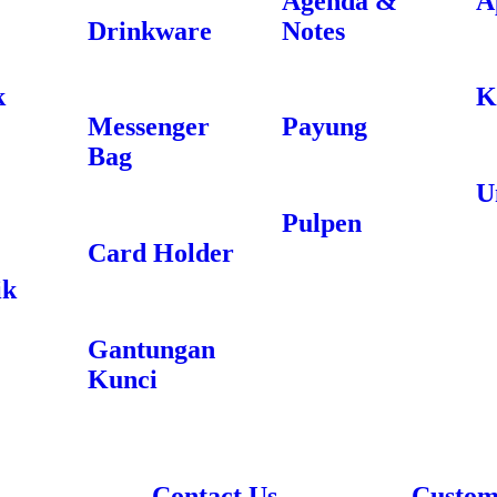
Agenda &
A
Drinkware
Notes
k
K
Messenger
Payung
Bag
U
Pulpen
Card Holder
ik
Gantungan
Kunci
Contact Us
Custom