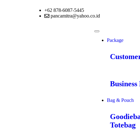
+62 878-6087-5445
pancamitra@yahoo.co.id
Package
Customer
Business 
Bag & Pouch
Goodieb
Totebag