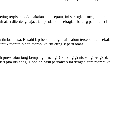
ing terpisah pada pakaian atau sepatu, ini seringkali menjadi tanda
h atau ditenteng saja, atau pindahkan sebagian barang pada ransel
a timbul busa. Basahi lap bersih dengan air sabun tersebut dan sekalah
h untuk menutup dan membuka ritsleting seperti biasa.
inset atau tang berujung runcing. Carilah gigi ritsleting bengkok
dari pita ritsleting. Cobalah hasil perbaikan ini dengan cara membuka