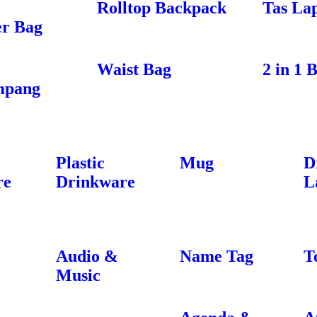
Rolltop Backpack
Tas La
r Bag
Waist Bag
2 in 1 
mpang
Plastic
Mug
D
re
Drinkware
L
Audio &
Name Tag
T
Music