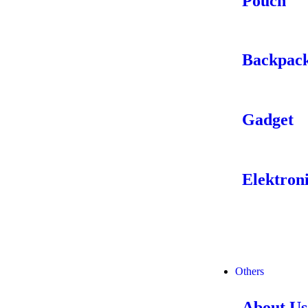
Pouch
Backpac
Gadget
Elektron
Others
About Us