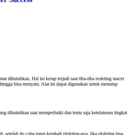
dibutuhkan. Hal ini kerap terjadi saat tiba-tiba resleting macet
sehingga bisa menyatu. Alat ini dapat digunakan untuk menutup
yang dibutuhkan saat memperbaiki dan tentu saja ketelatenan tingkat
setelah itu coba tutup kembali ritsleting-nya. jika ritsleting bisa