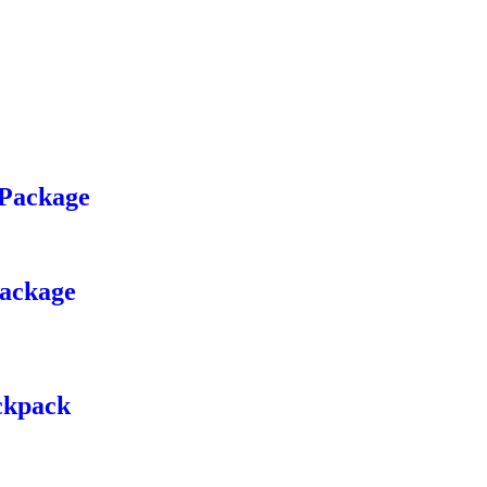
 Package
Package
ckpack