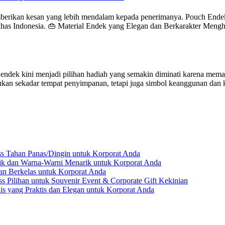
berikan kesan yang lebih mendalam kepada penerimanya. Pouch Endek
as Indonesia. 👜 Material Endek yang Elegan dan Berkarakter Menghad
ek kini menjadi pilihan hadiah yang semakin diminati karena memadu
 bukan sekadar tempat penyimpanan, tetapi juga simbol keanggunan dan
ss Tahan Panas/Dingin untuk Korporat Anda
ik dan Warna-Warni Menarik untuk Korporat Anda
dan Berkelas untuk Korporat Anda
s Pilihan untuk Souvenir Event & Corporate Gift Kekinian
lis yang Praktis dan Elegan untuk Korporat Anda