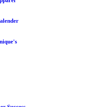
pparel
alender
nique's
er Success