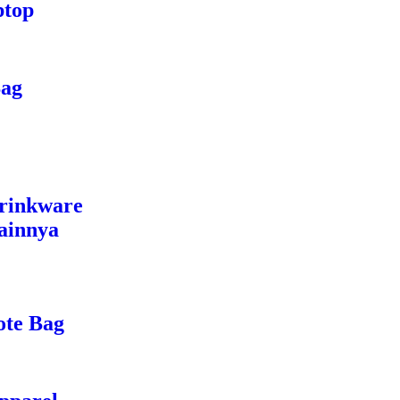
ptop
Bag
rinkware
ainnya
ote Bag