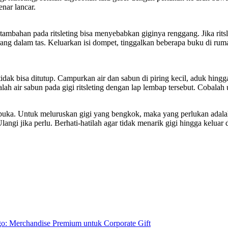
nar lancar.
ambahan pada ritsleting bisa menyebabkan giginya renggang. Jika ritslet
rang dalam tas. Keluarkan isi dompet, tinggalkan beberapa buku di ruma
tidak bisa ditutup. Campurkan air dan sabun di piring kecil, aduk hingg
kalah air sabun pada gigi ritsleting dengan lap lembap tersebut. Cobala
rbuka. Untuk meluruskan gigi yang bengkok, maka yang perlukan adalah p
langi jika perlu. Berhati-hatilah agar tidak menarik gigi hingga keluar 