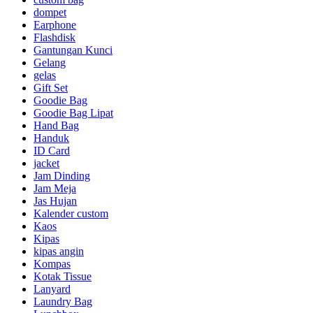
dompet
Earphone
Flashdisk
Gantungan Kunci
Gelang
gelas
Gift Set
Goodie Bag
Goodie Bag Lipat
Hand Bag
Handuk
ID Card
jacket
Jam Dinding
Jam Meja
Jas Hujan
Kalender custom
Kaos
Kipas
kipas angin
Kompas
Kotak Tissue
Lanyard
Laundry Bag