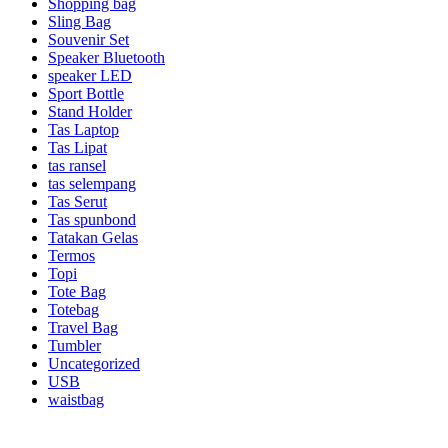
Shopping bag
Sling Bag
Souvenir Set
Speaker Bluetooth
speaker LED
Sport Bottle
Stand Holder
Tas Laptop
Tas Lipat
tas ransel
tas selempang
Tas Serut
Tas spunbond
Tatakan Gelas
Termos
Topi
Tote Bag
Totebag
Travel Bag
Tumbler
Uncategorized
USB
waistbag