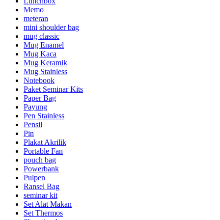
Lunchbox
Memo
meteran
mini shoulder bag
mug classic
Mug Enamel
Mug Kaca
Mug Keramik
Mug Stainless
Notebook
Paket Seminar Kits
Paper Bag
Payung
Pen Stainless
Pensil
Pin
Plakat Akrilik
Portable Fan
pouch bag
Powerbank
Pulpen
Ransel Bag
seminar kit
Set Alat Makan
Set Thermos