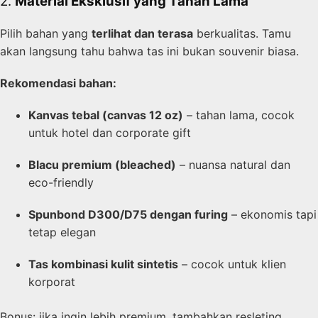
2.
Material Eksklusif yang Tahan Lama
Pilih bahan yang
terlihat dan terasa
berkualitas. Tamu
akan langsung tahu bahwa tas ini bukan souvenir biasa.
Rekomendasi bahan:
Kanvas tebal (canvas 12 oz)
– tahan lama, cocok
untuk hotel dan corporate gift
Blacu premium (bleached)
– nuansa natural dan
eco-friendly
Spunbond D300/D75 dengan furing
– ekonomis tapi
tetap elegan
Tas kombinasi kulit sintetis
– cocok untuk klien
korporat
Bonus: jika ingin lebih premium, tambahkan resleting,