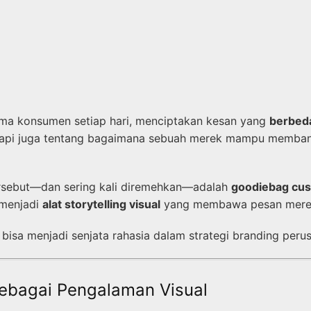
rima konsumen setiap hari, menciptakan kesan yang
berbed
n; tetapi juga tentang bagaimana sebuah merek mampu me
ersebut—dan sering kali diremehkan—adalah
goodiebag cu
 menjadi
alat storytelling visual
yang membawa pesan merek 
bisa menjadi senjata rahasia dalam strategi branding peru
sebagai Pengalaman Visual