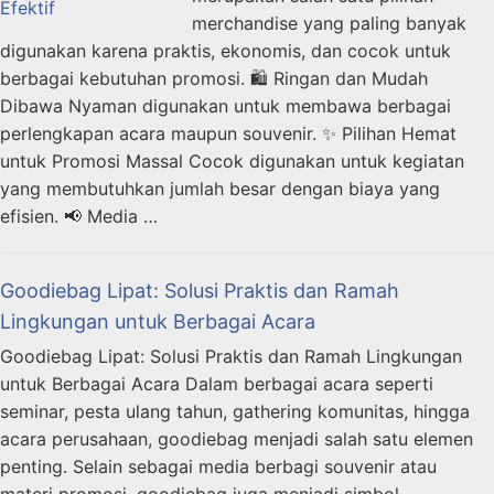
merchandise yang paling banyak
digunakan karena praktis, ekonomis, dan cocok untuk
berbagai kebutuhan promosi. 🛍️ Ringan dan Mudah
Dibawa Nyaman digunakan untuk membawa berbagai
perlengkapan acara maupun souvenir. ✨ Pilihan Hemat
untuk Promosi Massal Cocok digunakan untuk kegiatan
yang membutuhkan jumlah besar dengan biaya yang
efisien. 📢 Media …
Goodiebag Lipat: Solusi Praktis dan Ramah
Lingkungan untuk Berbagai Acara
Goodiebag Lipat: Solusi Praktis dan Ramah Lingkungan
untuk Berbagai Acara Dalam berbagai acara seperti
seminar, pesta ulang tahun, gathering komunitas, hingga
acara perusahaan, goodiebag menjadi salah satu elemen
penting. Selain sebagai media berbagi souvenir atau