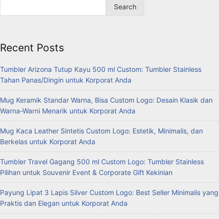
Search
Recent Posts
Tumbler Arizona Tutup Kayu 500 ml Custom: Tumbler Stainless
Tahan Panas/Dingin untuk Korporat Anda
Mug Keramik Standar Warna, Bisa Custom Logo: Desain Klasik dan
Warna-Warni Menarik untuk Korporat Anda
Mug Kaca Leather Sintetis Custom Logo: Estetik, Minimalis, dan
Berkelas untuk Korporat Anda
Tumbler Travel Gagang 500 ml Custom Logo: Tumbler Stainless
Pilihan untuk Souvenir Event & Corporate Gift Kekinian
Payung Lipat 3 Lapis Silver Custom Logo: Best Seller Minimalis yang
Praktis dan Elegan untuk Korporat Anda