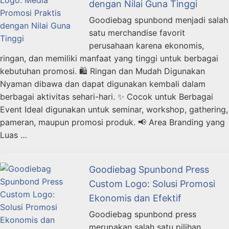
dengan Nilai Guna Tinggi
Goodiebag spunbond menjadi salah
satu merchandise favorit
perusahaan karena ekonomis,
ringan, dan memiliki manfaat yang tinggi untuk berbagai
kebutuhan promosi. 🛍️ Ringan dan Mudah Digunakan
Nyaman dibawa dan dapat digunakan kembali dalam
berbagai aktivitas sehari-hari. ✨ Cocok untuk Berbagai
Event Ideal digunakan untuk seminar, workshop, gathering,
pameran, maupun promosi produk. 📢 Area Branding yang
Luas …
Goodiebag Spunbond Press
Custom Logo: Solusi Promosi
Ekonomis dan Efektif
Goodiebag spunbond press
merupakan salah satu pilihan