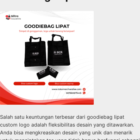
Salah satu keuntungan terbesar dari goodiebag lipat
custom logo adalah fleksibilitas desain yang ditawarkan.
Anda bisa mengkreasikan desain yang unik dan menarik