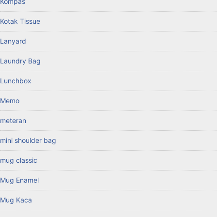
Kompas
Kotak Tissue
Lanyard
Laundry Bag
Lunchbox
Memo
meteran
mini shoulder bag
mug classic
Mug Enamel
Mug Kaca