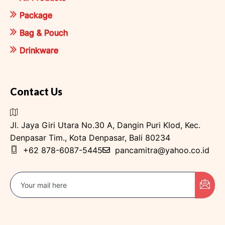
Package
Bag & Pouch
Drinkware
Contact Us
Jl. Jaya Giri Utara No.30 A, Dangin Puri Klod, Kec.
Denpasar Tim., Kota Denpasar, Bali 80234
+62 878-6087-5445
pancamitra@yahoo.co.id