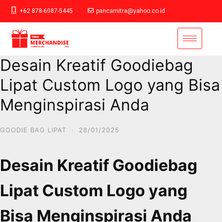
+62 878-6087-5445
pancamitra@yahoo.co.id
Desain Kreatif Goodiebag
Lipat Custom Logo yang Bisa
Menginspirasi Anda
GOODIE BAG LIPAT
·
28/01/2025
Desain Kreatif Goodiebag
Lipat Custom Logo yang
Bisa Menginspirasi Anda