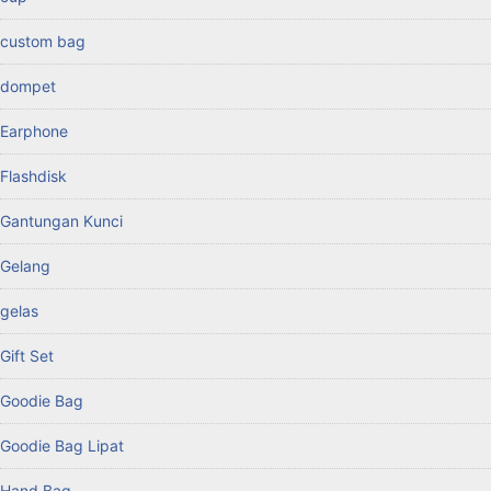
custom bag
dompet
Earphone
Flashdisk
Gantungan Kunci
Gelang
gelas
Gift Set
Goodie Bag
Goodie Bag Lipat
Hand Bag