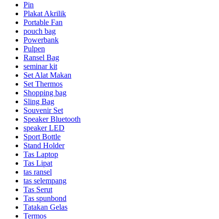
Pin
Plakat Akrilik
Portable Fan
pouch bag
Powerbank
Pulpen
Ransel Bag
seminar kit
Set Alat Makan
Set Thermos
Shopping bag
Sling Bag
Souvenir Set
Speaker Bluetooth
speaker LED
Sport Bottle
Stand Holder
Tas Laptop
Tas Lipat
tas ransel
tas selempang
Tas Serut
Tas spunbond
Tatakan Gelas
Termos