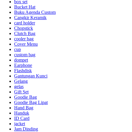
box set
Bucket Hat
Buku Agenda Custom
Cangkir Keramik
card holder
Chopstick
Clutch Bag
cooler bag
Cover Menu
cup
custom bag
dompet
Earphone
Flashdisk
Gantungan Kunci
Gelang
gelas
Gift Set
Goodie Bag
Goodie Bag Lipat
Hand Bag
Handuk
ID Card
jacket
Jam Dinding