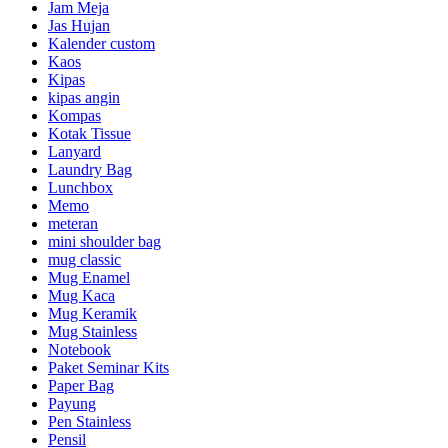
Jam Meja
Jas Hujan
Kalender custom
Kaos
Kipas
kipas angin
Kompas
Kotak Tissue
Lanyard
Laundry Bag
Lunchbox
Memo
meteran
mini shoulder bag
mug classic
Mug Enamel
Mug Kaca
Mug Keramik
Mug Stainless
Notebook
Paket Seminar Kits
Paper Bag
Payung
Pen Stainless
Pensil