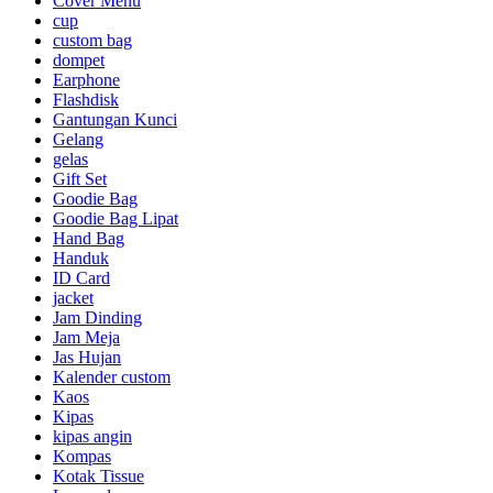
Cover Menu
cup
custom bag
dompet
Earphone
Flashdisk
Gantungan Kunci
Gelang
gelas
Gift Set
Goodie Bag
Goodie Bag Lipat
Hand Bag
Handuk
ID Card
jacket
Jam Dinding
Jam Meja
Jas Hujan
Kalender custom
Kaos
Kipas
kipas angin
Kompas
Kotak Tissue