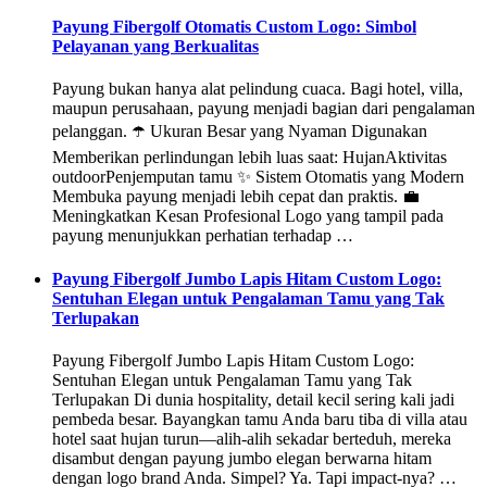
Payung Fibergolf Otomatis Custom Logo: Simbol
Pelayanan yang Berkualitas
Payung bukan hanya alat pelindung cuaca. Bagi hotel, villa,
maupun perusahaan, payung menjadi bagian dari pengalaman
pelanggan. ☂️ Ukuran Besar yang Nyaman Digunakan
Memberikan perlindungan lebih luas saat: HujanAktivitas
outdoorPenjemputan tamu ✨ Sistem Otomatis yang Modern
Membuka payung menjadi lebih cepat dan praktis. 💼
Meningkatkan Kesan Profesional Logo yang tampil pada
payung menunjukkan perhatian terhadap …
Payung Fibergolf Jumbo Lapis Hitam Custom Logo:
Sentuhan Elegan untuk Pengalaman Tamu yang Tak
Terlupakan
Payung Fibergolf Jumbo Lapis Hitam Custom Logo:
Sentuhan Elegan untuk Pengalaman Tamu yang Tak
Terlupakan Di dunia hospitality, detail kecil sering kali jadi
pembeda besar. Bayangkan tamu Anda baru tiba di villa atau
hotel saat hujan turun—alih-alih sekadar berteduh, mereka
disambut dengan payung jumbo elegan berwarna hitam
dengan logo brand Anda. Simpel? Ya. Tapi impact-nya? …