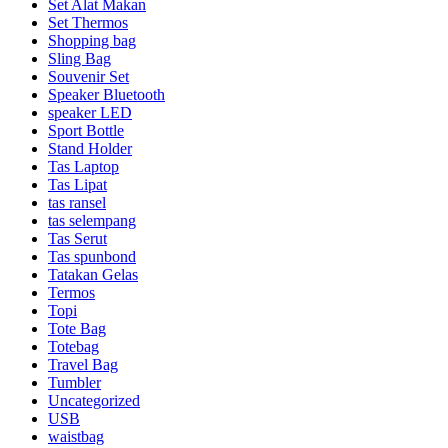
Set Alat Makan
Set Thermos
Shopping bag
Sling Bag
Souvenir Set
Speaker Bluetooth
speaker LED
Sport Bottle
Stand Holder
Tas Laptop
Tas Lipat
tas ransel
tas selempang
Tas Serut
Tas spunbond
Tatakan Gelas
Termos
Topi
Tote Bag
Totebag
Travel Bag
Tumbler
Uncategorized
USB
waistbag