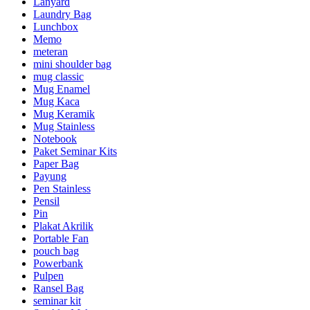
Lanyard
Laundry Bag
Lunchbox
Memo
meteran
mini shoulder bag
mug classic
Mug Enamel
Mug Kaca
Mug Keramik
Mug Stainless
Notebook
Paket Seminar Kits
Paper Bag
Payung
Pen Stainless
Pensil
Pin
Plakat Akrilik
Portable Fan
pouch bag
Powerbank
Pulpen
Ransel Bag
seminar kit