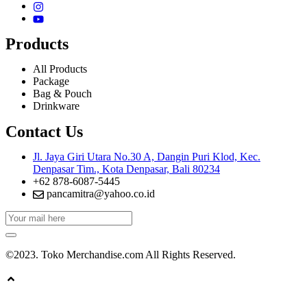
Products
All Products
Package
Bag & Pouch
Drinkware
Contact Us
Jl. Jaya Giri Utara No.30 A, Dangin Puri Klod, Kec.
Denpasar Tim., Kota Denpasar, Bali 80234
+62 878-6087-5445
pancamitra@yahoo.co.id
©2023. Toko Merchandise.com All Rights Reserved.