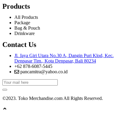
Products
All Products
Package
Bag & Pouch
Drinkware
Contact Us
Jl. Jaya Giri Utara No.30 A, Dangin Puri Klod, Kec.
Denpasar Tim., Kota Denpasar, Bali 80234
+62 878-6087-5445
pancamitra@yahoo.co.id
©2023. Toko Merchandise.com All Rights Reserved.