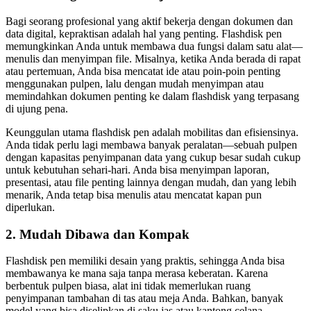
Bagi seorang profesional yang aktif bekerja dengan dokumen dan
data digital, kepraktisan adalah hal yang penting. Flashdisk pen
memungkinkan Anda untuk membawa dua fungsi dalam satu alat—
menulis dan menyimpan file. Misalnya, ketika Anda berada di rapat
atau pertemuan, Anda bisa mencatat ide atau poin-poin penting
menggunakan pulpen, lalu dengan mudah menyimpan atau
memindahkan dokumen penting ke dalam flashdisk yang terpasang
di ujung pena.
Keunggulan utama flashdisk pen adalah mobilitas dan efisiensinya.
Anda tidak perlu lagi membawa banyak peralatan—sebuah pulpen
dengan kapasitas penyimpanan data yang cukup besar sudah cukup
untuk kebutuhan sehari-hari. Anda bisa menyimpan laporan,
presentasi, atau file penting lainnya dengan mudah, dan yang lebih
menarik, Anda tetap bisa menulis atau mencatat kapan pun
diperlukan.
2.
Mudah Dibawa dan Kompak
Flashdisk pen memiliki desain yang praktis, sehingga Anda bisa
membawanya ke mana saja tanpa merasa keberatan. Karena
berbentuk pulpen biasa, alat ini tidak memerlukan ruang
penyimpanan tambahan di tas atau meja Anda. Bahkan, banyak
model yang bisa diselipkan di saku jas atau kantong celana,