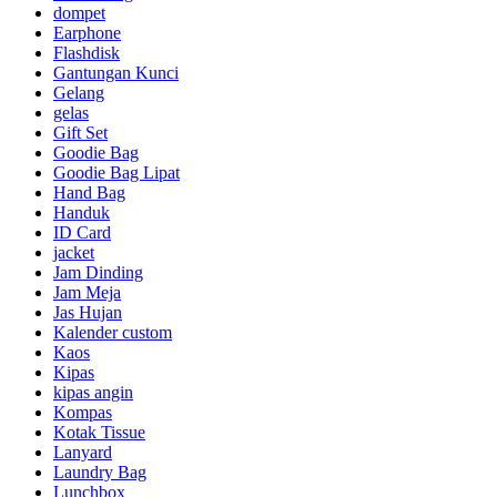
dompet
Earphone
Flashdisk
Gantungan Kunci
Gelang
gelas
Gift Set
Goodie Bag
Goodie Bag Lipat
Hand Bag
Handuk
ID Card
jacket
Jam Dinding
Jam Meja
Jas Hujan
Kalender custom
Kaos
Kipas
kipas angin
Kompas
Kotak Tissue
Lanyard
Laundry Bag
Lunchbox