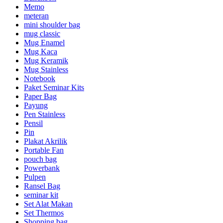
Memo
meteran
mini shoulder bag
mug classic
Mug Enamel
Mug Kaca
Mug Keramik
Mug Stainless
Notebook
Paket Seminar Kits
Paper Bag
Payung
Pen Stainless
Pensil
Pin
Plakat Akrilik
Portable Fan
pouch bag
Powerbank
Pulpen
Ransel Bag
seminar kit
Set Alat Makan
Set Thermos
Shopping bag