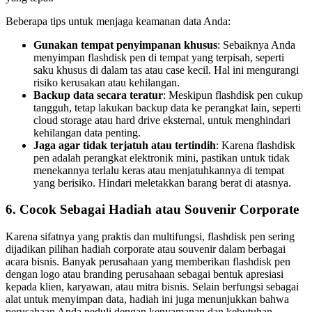
Beberapa tips untuk menjaga keamanan data Anda:
Gunakan tempat penyimpanan khusus
: Sebaiknya Anda
menyimpan flashdisk pen di tempat yang terpisah, seperti
saku khusus di dalam tas atau case kecil. Hal ini mengurangi
risiko kerusakan atau kehilangan.
Backup data secara teratur
: Meskipun flashdisk pen cukup
tangguh, tetap lakukan backup data ke perangkat lain, seperti
cloud storage atau hard drive eksternal, untuk menghindari
kehilangan data penting.
Jaga agar tidak terjatuh atau tertindih
: Karena flashdisk
pen adalah perangkat elektronik mini, pastikan untuk tidak
menekannya terlalu keras atau menjatuhkannya di tempat
yang berisiko. Hindari meletakkan barang berat di atasnya.
6.
Cocok Sebagai Hadiah atau Souvenir Corporate
Karena sifatnya yang praktis dan multifungsi, flashdisk pen sering
dijadikan pilihan hadiah corporate atau souvenir dalam berbagai
acara bisnis. Banyak perusahaan yang memberikan flashdisk pen
dengan logo atau branding perusahaan sebagai bentuk apresiasi
kepada klien, karyawan, atau mitra bisnis. Selain berfungsi sebagai
alat untuk menyimpan data, hadiah ini juga menunjukkan bahwa
perusahaan Anda peduli dengan kenyamanan dan kebutuhan