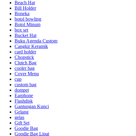
Beach Hat
Bill Holder
Boneka
botol bowling
Botol Minum
box set
Bucket Hat
Buku Agenda Custom
Cangkir Keramik
card holder
Chopstick
Clutch Bag
cooler bag
Cover Menu
cup
custom bag
dompet
Earphone
Flashdisk
Gantungan Kunci
Gelang
gelas
Gift Set
Goodie Bag
Goodie Bag Lipat