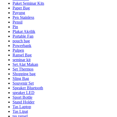
Paket Seminar Kits
Paper Bag
Payung
Pen Stainless
Pensil
Pin
Plakat Akrilik
Portable Fan
pouch bag
Powerbank
Pulpen
Ransel Bag
seminar kit
Set Alat Makan
Set Thermos
Shopping bag
Sling Bag
Souvenir Set
Speaker Bluetooth
speaker LED
Sport Bottle
Stand Holder
Tas Laptop
Tas Lipat
tas ransel