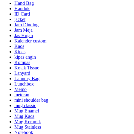
Hand Bag
Handuk
ID Card
jacket
Jam Dinding
Jam Meja
Jas Hujan
Kalender custom
Kaos
Kipas
kipas angin
Kompas
Kotak Tissue
Lanyard
Laundry Bag
Lunchbox
Memo
meteran
mini shoulder bag
mug classic
Mug Enamel
Mug Kaca
Mug Keramik
Mug Stainless
Notebook