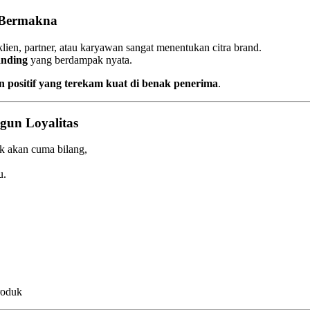
 Bermakna
lien, partner, atau karyawan sangat menentukan citra brand.
anding
yang berdampak nyata.
ositif yang terekam kuat di benak penerima
.
gun Loyalitas
k akan cuma bilang,
u.
roduk