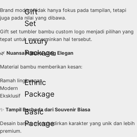
Brand modern tidak hanya fokus pada tampilan, tetapi
Gift
juga pada nilai yang dibawa.
Set
Gift set tumbler bambu custom logo menjadi pilihan yang
tepat untuk mencerminkan hal tersebut.
Luxury
Package
🌿
Nuansa Natural yang Elegan
Material bambu memberikan kesan:
Ramah lingkungan
Ethnic
Modern
Package
Eksklusif
✨
Tampil Berbeda dari Souvenir Biasa
Basic
Package
Desain bambu menghadirkan karakter yang unik dan lebih
premium.