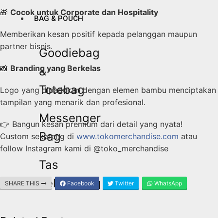
🎁
Cocok untuk Corporate dan Hospitality
BAG & POUCH
Memberikan kesan positif kepada pelanggan maupun
partner bisnis.
Goodiebag
📸
Branding yang Berkelas
&
Totebag
Logo yang dipadukan dengan elemen bambu menciptakan
tampilan yang menarik dan profesional.
Messenger
👉 Bangun kesan premium dari detail yang nyata!
Bag
Custom sekarang di
www.tokomerchandise.com
atau
follow Instagram kami di @toko_merchandise
Tas
Selempang
SHARE THIS
Facebook
Twitter
WhatsApp