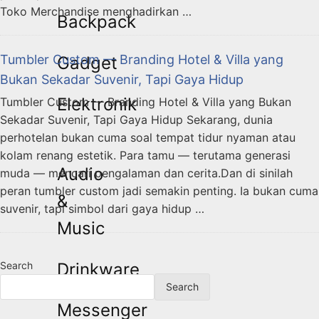
Toko Merchandise menghadirkan …
Backpack
Tumbler Custom — Branding Hotel & Villa yang
Gadget
Bukan Sekadar Suvenir, Tapi Gaya Hidup
Elektronik
Tumbler Custom — Branding Hotel & Villa yang Bukan
Sekadar Suvenir, Tapi Gaya Hidup Sekarang, dunia
perhotelan bukan cuma soal tempat tidur nyaman atau
kolam renang estetik. Para tamu — terutama generasi
Audio
muda — mencari pengalaman dan cerita.Dan di sinilah
peran tumbler custom jadi semakin penting. Ia bukan cuma
&
suvenir, tapi simbol dari gaya hidup …
Music
Drinkware
Search
Search
Messenger