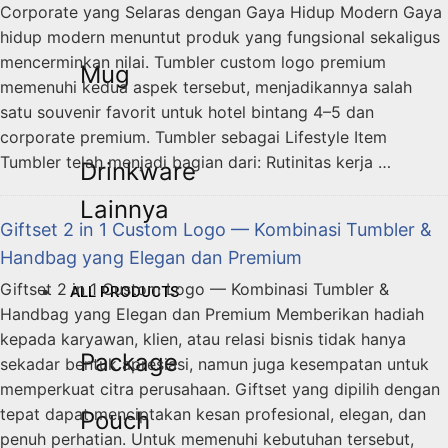
Corporate yang Selaras dengan Gaya Hidup Modern Gaya
hidup modern menuntut produk yang fungsional sekaligus
mencerminkan nilai. Tumbler custom logo premium
Mug
memenuhi kedua aspek tersebut, menjadikannya salah
satu souvenir favorit untuk hotel bintang 4–5 dan
corporate premium. Tumbler sebagai Lifestyle Item
Tumbler telah menjadi bagian dari: Rutinitas kerja …
Drinkware
Lainnya
Giftset 2 in 1 Custom Logo — Kombinasi Tumbler &
Handbag yang Elegan dan Premium
Giftset 2 in 1 Custom Logo — Kombinasi Tumbler &
ALL PRODUCTS
Handbag yang Elegan dan Premium Memberikan hadiah
kepada karyawan, klien, atau relasi bisnis tidak hanya
Package
sekadar bentuk apresiasi, namun juga kesempatan untuk
memperkuat citra perusahaan. Giftset yang dipilih dengan
tepat dapat menciptakan kesan profesional, elegan, dan
Pouch
penuh perhatian. Untuk memenuhi kebutuhan tersebut,