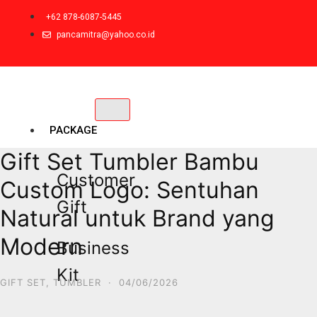
+62 878-6087-5445
pancamitra@yahoo.co.id
PACKAGE
Gift Set Tumbler Bambu
Customer
Custom Logo: Sentuhan
Gift
Natural untuk Brand yang
Modern
Business
Kit
GIFT SET
,
TUMBLER
·
04/06/2026