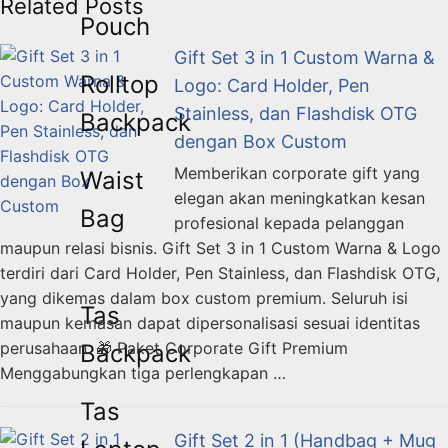
Related Posts
Pouch
Gift Set 3 in 1 Custom Warna &
Rolltop
Logo: Card Holder, Pen
Stainless, dan Flashdisk OTG
Backpack
dengan Box Custom
Memberikan corporate gift yang
Waist
elegan akan meningkatkan kesan
Bag
profesional kepada pelanggan
maupun relasi bisnis. Gift Set 3 in 1 Custom Warna & Logo
terdiri dari Card Holder, Pen Stainless, dan Flashdisk OTG,
yang dikemas dalam box custom premium. Seluruh isi
Tas
maupun kemasan dapat dipersonalisasi sesuai identitas
perusahaan. 🎁 Paket Corporate Gift Premium
Backpack
Menggabungkan tiga perlengkapan …
Tas
Gift Set 2 in 1 (Handbag + Mug