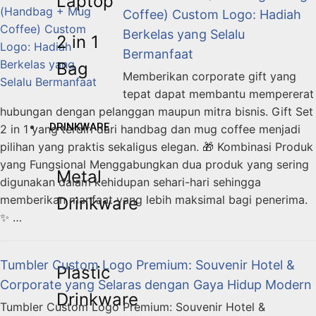
Laptop
Coffee) Custom Logo: Hadiah
Berkelas yang Selalu
2 in 1
Bermanfaat
Bag
Memberikan corporate gift yang
tepat dapat membantu mempererat
hubungan dengan pelanggan maupun mitra bisnis. Gift Set
DRINKWARE
2 in 1 yang terdiri dari handbag dan mug coffee menjadi
pilihan yang praktis sekaligus elegan. 🎁 Kombinasi Produk
yang Fungsional Menggabungkan dua produk yang sering
Metal
digunakan dalam kehidupan sehari-hari sehingga
memberikan manfaat yang lebih maksimal bagi penerima.
Drinkware
✨ …
Tumbler Custom Logo Premium: Souvenir Hotel &
Plastic
Corporate yang Selaras dengan Gaya Hidup Modern
Drinkware
Tumbler Custom Logo Premium: Souvenir Hotel &