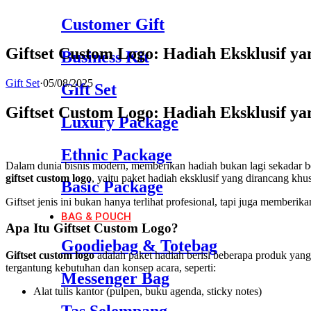
Customer Gift
Giftset Custom Logo: Hadiah Eksklusif y
Business Kit
Gift Set
·
05/08/2025
Gift Set
Giftset Custom Logo: Hadiah Eksklusif y
Luxury Package
Ethnic Package
Dalam dunia bisnis modern, memberikan hadiah bukan lagi sekadar be
giftset custom logo
, yaitu paket hadiah eksklusif yang dirancang khu
Basic Package
Giftset jenis ini bukan hanya terlihat profesional, tapi juga memberi
BAG & POUCH
Apa Itu Giftset Custom Logo?
Goodiebag & Totebag
Giftset custom logo
adalah paket hadiah berisi beberapa produk yang 
tergantung kebutuhan dan konsep acara, seperti:
Messenger Bag
Alat tulis kantor (pulpen, buku agenda, sticky notes)