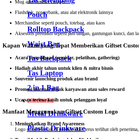
Tas Selempang
Mug atau tumbler custom
Flashdisk, powerbank, atau alat elektronik lainnya
Pouch
Merchandise seperti pouch, totebag, atau kaos
Rolltop Backpack
Aksesoris premium seperti jam tangan, gantungan kunci, dan l
Waist Bag
Kapan Waktu yang Tepat Memberikan Giftset Cust
Tas Backpack
Acara perusahaan (seminar, pelatihan, gathering)
Hadiah akhir tahun untuk klien & mitra bisnis
Tas Laptop
Souvenir launching produk atau brand
2 in 1 Bag
Promosi internal untuk karyawan atau sales reward
Ucapan terima kasih untuk pelanggan loyal
DRINKWARE
Manfaat Menggunakan Giftset Custom Logo
Metal Drinkware
Meningkatkan Brand Awareness
Plastic Drinkware
Logo yang tercetak di produk akan terus terlihat oleh penerima,