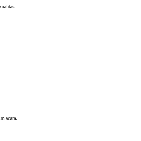
ualitas.
um acara.