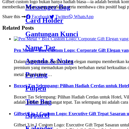
Giftset custom logo bukan hanya hadiah biasa—ia adalah bentuk komuni
Messenger Bag
memberikan kesan yang mendalam serta membawa citra positif bagi 
Share this
Facebook
Twitter
WhatsApp
Card Holder
Related Posts
Gantungan Kunci
Name Tag
Pen Metal + Box Custom Logo: Corporate Gift Elegan ya
Agenda & Notes
Dalam dunia bisnis, hadiah yang elegan mampu memberikan kes
premium yang memadukan pulpen berbahan metal berkualitas deng
Payung
metal yang kokoh …
Boxset Tas Selempang: Pilihan Hadiah Cerdas untuk Hotel
Pulpen
Boxset Tas Selempang: Pilihan Hadiah Cerdas untuk Hotel, Vill
Tote Bag
adalah pilihan yang sangat tepat. Tas selempang ini adalah c
Giftset 3 in 1 Custom Logo: Executive Gift Tepat Sasaran
Apparel
Giftset 3 in 1 Custom Logo: Executive Gift Tepat Sasaran untuk 
Kalender