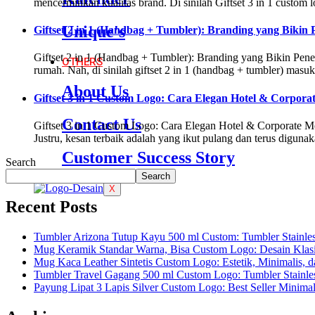
mencerminkan kualitas brand. Di sinilah Giftset 3 in 1 custom 
Unique's
Giftset 2 in 1 (Handbag + Tumbler): Branding yang Biki
Giftset 2 in 1 (Handbag + Tumbler): Branding yang Bikin Pene
OTHERS
rumah. Nah, di sinilah giftset 2 in 1 (handbag + tumbler) ma
About Us
Giftset 3 in 1 Custom Logo: Cara Elegan Hotel & Corpora
Contact Us
Giftset 3 in 1 Custom Logo: Cara Elegan Hotel & Corporate Men
Justru, kesan terbaik adalah yang ikut pulang dan terus digunak
Customer Success Story
Search
Search
X
Recent Posts
Tumbler Arizona Tutup Kayu 500 ml Custom: Tumbler Stainle
Mug Keramik Standar Warna, Bisa Custom Logo: Desain Klas
Mug Kaca Leather Sintetis Custom Logo: Estetik, Minimalis, 
Tumbler Travel Gagang 500 ml Custom Logo: Tumbler Stainles
Payung Lipat 3 Lapis Silver Custom Logo: Best Seller Minima