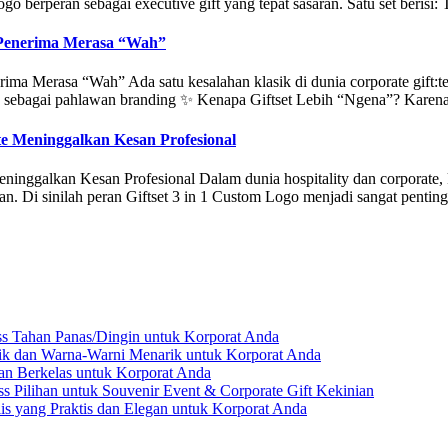
logo berperan sebagai executive gift yang tepat sasaran. Satu set beri
n Penerima Merasa “Wah”
rima Merasa “Wah” Ada satu kesalahan klasik di dunia corporate gift
suk sebagai pahlawan branding ✨ Kenapa Giftset Lebih “Ngena”? Karena
te Meninggalkan Kesan Profesional
inggalkan Kesan Profesional Dalam dunia hospitality dan corporate, ke
an. Di sinilah peran Giftset 3 in 1 Custom Logo menjadi sangat penting
ss Tahan Panas/Dingin untuk Korporat Anda
ik dan Warna-Warni Menarik untuk Korporat Anda
dan Berkelas untuk Korporat Anda
s Pilihan untuk Souvenir Event & Corporate Gift Kekinian
lis yang Praktis dan Elegan untuk Korporat Anda