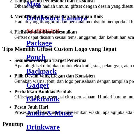
Tampil Lebih Profesional dan Eksklusif
Mug
Dibandingkan hadiah umum, giftset dengan desain yang disesua
Membangun Loyalitas dan Hubungan Baik
Drinkware Lainnya
Hadiah yang thoughtful dan personal membantu memperkuat h
ALL PRODUCTS
Fleksibel dan Bisa Disesuaikan
Giftset dapat disusun sesuai tema, anggaran, dan kebutuhan ac
Package
Tips Memilih Giftset Custom Logo yang Tepat
Pouch
Sesuaikan dengan Target Penerima
Apakah giftset ditujukan untuk eksekutif, staf, pelanggan, atau 
Backpack
Pilih Desain yang Elegan dan Konsisten
Gunakan warna, font, dan logo perusahaan dengan tampilan pro
Gadget
Perhatikan Kualitas Produk
Giftset adalah representasi citra perusahaan. Hindari barang 
Elektronik
Pesan Jauh Hari
Audio & Music
Proses pembuatan custom memerlukan waktu, apalagi jika ada 
Penutup
Drinkware