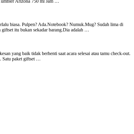
si: Tumbler Arizona 750 ml Jam …
:terlalu biasa. Pulpen? Ada.Notebook? Numuk.Mug? Sudah lima di
 giftset itu bukan sekadar barang.Dia adalah …
san yang baik tidak berhenti saat acara selesai atau tamu check-out.
. Satu paket giftset …