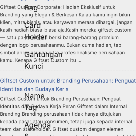
Bag
Giftset Custom Corporate: Hadiah Eksklusif untuk
Branding yang Elegan & Berkesan Kalau kamu ingin bikin
klien, mitra bisnis, atau karyawan merasa dihargai, jangan
Card
kasih hadiah biasa-biasa aja.Kasih mereka giftset custom
Holder
— satu paket elegan berisi barang-barang premium
dengan logo perusahaanmu. Bukan cuma hadiah, tapi
simbol apresiasi dan citra profesionalisme perusahaan
Gantungan
kamu. Kenapa Giftset Custom Itu …
Kunci
Giftset Custom untuk Branding Perusahaan: Penguat
Identitas dan Budaya Kerja
Name
Giftset Custom untuk Branding Perusahaan: Penguat
Tag
Identitas dan Budaya Kerja Peran Giftset dalam Internal
Branding Branding perusahaan tidak hanya ditujukan
kepada pasar atau konsumen, tetapi juga kepada internal
Agenda
team dan stakeholder. Giftset custom dengan elemen