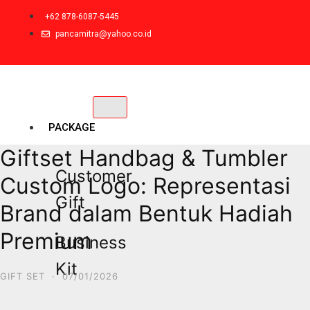
+62 878-6087-5445
pancamitra@yahoo.co.id
PACKAGE
Giftset Handbag & Tumbler
Customer
Custom Logo: Representasi
Gift
Brand dalam Bentuk Hadiah
Premium
Business
Kit
GIFT SET
·
07/01/2026