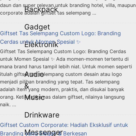
daun dan super relevan untuk branding hotel, villa, maupun
Backpack
corporate adalah giftset tas selempang …
Gadget
Giftset Tas Selempang Custom Logo: Branding
Cerdas untuk Momen Spesial ✨
Elektronik
Giftset Tas Selempang Custom Logo: Branding Cerdas
untuk Momen Spesial ✨ Ada momen-momen tertentu di
mana brand harus tampil lebih niat. Untuk momen seperti
Audio
itulah giftset tas selempang custom desain atau logo
menjadi pilihan branding yang tepat. Tas selempang
&
adalah item yang modern, praktis, dan disukai banyak
Music
orang. Ketika dikemas dalam giftset, nilainya langsung
naik. …
Drinkware
Giftset Custom Corporate: Hadiah Eksklusif untuk
Messenger
Branding yang Elegan & Berkesan