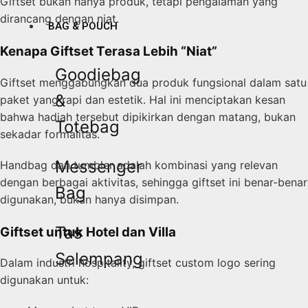
Giftset bukan hanya produk, tetapi pengalaman yang
dirancang dengan niat.
BAG & POUCH
Kenapa Giftset Terasa Lebih “Niat”
Goodiebag
Giftset menggabungkan dua produk fungsional dalam satu
&
paket yang rapi dan estetik. Hal ini menciptakan kesan
bahwa hadiah tersebut dipikirkan dengan matang, bukan
Totebag
sekadar formalitas.
Messenger
Handbag dan tumbler adalah kombinasi yang relevan
dengan berbagai aktivitas, sehingga giftset ini benar-benar
Bag
digunakan, bukan hanya disimpan.
Tas
Giftset untuk Hotel dan Villa
Selempang
Dalam industri hospitality, giftset custom logo sering
digunakan untuk: