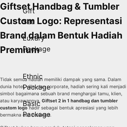
Giftset Handbag & Tumbler
Gift
Custom Logo: Representasi
Set
Brand dalam Bentuk Hadiah
Luxury
Premium
Package
Ethnic
Tidak semua hadiah memiliki dampak yang sama. Dalam
Package
dunia hotel, villa, dan corporate, hadiah sering kali menjadi
simbol bagaimana sebuah brand menghargai tamu, klien,
atau karyawannya.
Giftset 2 in 1 handbag dan tumbler
Basic
custom logo
hadir sebagai bentuk apresiasi yang lebih
Package
bermakna dan berkelas.