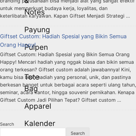
&
branding perusahaan bisa menjadi alat yang sangat efektif
untuk memperkuat budaya kerja, loyalitas, dan
Notes
keterlibatan karyawan. Kapan Giftset Menjadi Strategi …
Payung
Giftset Custom: Hadiah Spesial yang Bikin Semua
Orang Happy!
Pulpen
Giftset Custom: Hadiah Spesial yang Bikin Semua Orang
Happy! Mencari hadiah yang nggak biasa dan bikin semua
orang terkesan? Giftset custom adalah jawabannya! Kini,
Tote
kamu bisa bikin hadiah yang personal, unik, dan pastinya
berkesan banget untuk berbagai acara seperti ulang tahun,
Bag
seminar, acara kantor, hingga souvenir pernikahan. Kenapa
Giftset Custom Jadi Pilihan Tepat? Giftset custom …
Apparel
Kalender
Search
Search