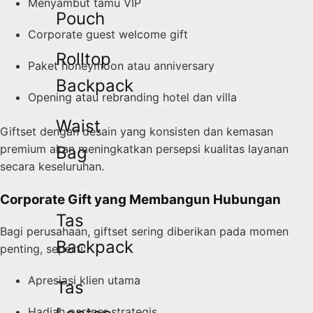
Menyambut tamu VIP
Pouch
Corporate guest welcome gift
Rolltop
Paket honeymoon atau anniversary
Backpack
Opening atau rebranding hotel dan villa
Waist
Giftset dengan desain yang konsisten dan kemasan
premium akan meningkatkan persepsi kualitas layanan
Bag
secara keseluruhan.
Corporate Gift yang Membangun Hubungan
Tas
Bagi perusahaan, giftset sering diberikan pada momen
Backpack
penting, seperti:
Apresiasi klien utama
Tas
Hadiah partner strategis