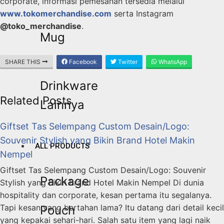
corporate, informasi pemesanan tersedia melalui
www.tokomerchandise.com
serta Instagram
@toko_merchandise
.
Mug
SHARE THIS
Facebook
Twitter
WhatsApp
Drinkware
Related Posts
Lainnya
Giftset Tas Selempang Custom Desain/Logo:
Souvenir Stylish yang Bikin Brand Hotel Makin
ALL PRODUCTS
Nempel
Giftset Tas Selempang Custom Desain/Logo: Souvenir
Package
Stylish yang Bikin Brand Hotel Makin Nempel Di dunia
hospitality dan corporate, kesan pertama itu segalanya.
Tapi kesan yang bertahan lama? Itu datang dari detail kecil
Pouch
yang kepakai sehari-hari. Salah satu item yang lagi naik