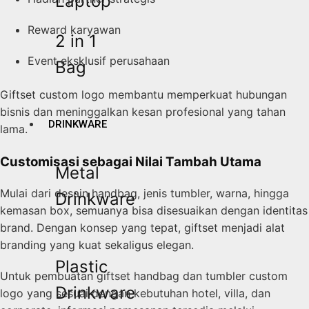
Laptop
Reward karyawan
2 in 1
Event eksklusif perusahaan
Bag
Giftset custom logo membantu memperkuat hubungan
bisnis dan meninggalkan kesan profesional yang tahan
DRINKWARE
lama.
Customisasi sebagai Nilai Tambah Utama
Metal
Mulai dari desain handbag, jenis tumbler, warna, hingga
Drinkware
kemasan box, semuanya bisa disesuaikan dengan identitas
brand. Dengan konsep yang tepat, giftset menjadi alat
branding yang kuat sekaligus elegan.
Plastic
Untuk pembuatan giftset handbag dan tumbler custom
Drinkware
logo yang sesuai dengan kebutuhan hotel, villa, dan