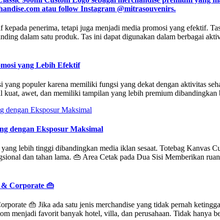
andise.com atau follow Instagram @mitrasouvenirs.
if kepada penerima, tetapi juga menjadi media promosi yang efektif. 
ng dalam satu produk. Tas ini dapat digunakan dalam berbagai aktivita
mosi yang Lebih Efektif
yang populer karena memiliki fungsi yang dekat dengan aktivitas sehari
nal kuat, awet, dan memiliki tampilan yang lebih premium dibandingkan
ing dengan Eksposur Maksimal
 yang lebih tinggi dibandingkan media iklan sesaat. Totebag Kanvas C
sional dan tahan lama. 👜 Area Cetak pada Dua Sisi Memberikan ruan
 & Corporate 👜
porate 👜 Jika ada satu jenis merchandise yang tidak pernah ketingga
stom menjadi favorit banyak hotel, villa, dan perusahaan. Tidak hanya