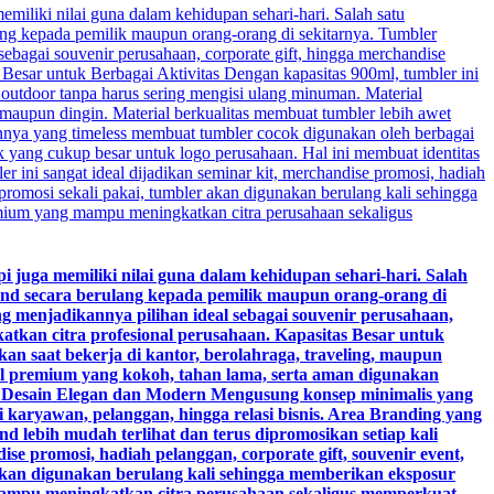
 juga memiliki nilai guna dalam kehidupan sehari-hari. Salah
and secara berulang kepada pemilik maupun orang-orang di
ng menjadikannya pilihan ideal sebagai souvenir perusahaan,
atkan citra profesional perusahaan. Kapasitas Besar untuk
n saat bekerja di kantor, berolahraga, traveling, maupun
teel premium yang kokoh, tahan lama, serta aman digunakan
. Desain Elegan dan Modern Mengusung konsep minimalis yang
 karyawan, pelanggan, hingga relasi bisnis. Area Branding yang
 lebih mudah terlihat dan terus dipromosikan setiap kali
e promosi, hadiah pelanggan, corporate gift, souvenir event,
akan digunakan berulang kali sehingga memberikan eksposur
 mampu meningkatkan citra perusahaan sekaligus memperkuat