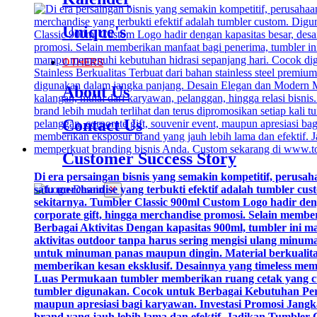
Unique's
OTHERS
About Us
Contact Us
Customer Success Story
Di era persaingan bisnis yang semakin kompetitif, perusa
satu merchandise yang terbukti efektif adalah tumbler 
X
sekitarnya. Tumbler Classic 900ml Custom Logo hadir deng
corporate gift, hingga merchandise promosi. Selain memb
Berbagai Aktivitas Dengan kapasitas 900ml, tumbler ini 
aktivitas outdoor tanpa harus sering mengisi ulang minuma
untuk minuman panas maupun dingin. Material berkualit
memberikan kesan eksklusif. Desainnya yang timeless memb
Luas Permukaan tumbler memberikan ruang cetak yang cuku
tumbler digunakan. Cocok untuk Berbagai Kebutuhan Perusa
maupun apresiasi bagi karyawan. Investasi Promosi Jang
brand yang jauh lebih lama dan efektif. Jadikan Tumble