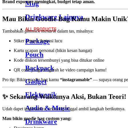
Brand exposure meningkat, budget tetap aman.
Mug
Drinkware Lainnya
Mau Bikin Goodie Bag Kamu Makin Unik?
ALL PRODUCTS
Tambahkan
gimmick menarik
dalam tas, misalnya:
Package
Stiker dengan ilustrasi lucu
Kartu ucapan personal (bikin kesan hangat)
Pouch
Kode diskon tersembunyi yang bisa ditukar online
Backpack
QR code yang mengarah ke video campaign kamu!
Pro tip: Bikin goodie bag kamu
“instagramable”
— supaya orang pe
Gadget
Elektronik
✨ Sekarang Waktunya Aksi, Bukan Teori!
Audio & Music
Udah dapet inspirasinya, sekarang tinggal ambil langkah berikutnya.
Mau bikin goodie bag custom yang:
Drinkware