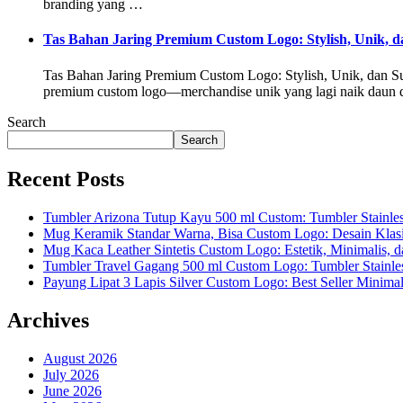
branding yang …
Tas Bahan Jaring Premium Custom Logo: Stylish, Unik, d
Tas Bahan Jaring Premium Custom Logo: Stylish, Unik, dan Su
premium custom logo—merchandise unik yang lagi naik daun di k
Search
Search
Recent Posts
Tumbler Arizona Tutup Kayu 500 ml Custom: Tumbler Stainle
Mug Keramik Standar Warna, Bisa Custom Logo: Desain Klas
Mug Kaca Leather Sintetis Custom Logo: Estetik, Minimalis, 
Tumbler Travel Gagang 500 ml Custom Logo: Tumbler Stainles
Payung Lipat 3 Lapis Silver Custom Logo: Best Seller Minima
Archives
August 2026
July 2026
June 2026