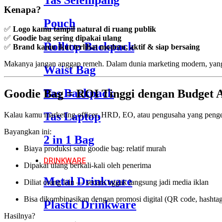
Tas Selempang
Kenapa?
Pouch
✅
Logo kamu tampil natural di ruang publik
✅
Goodie bag sering dipakai ulang
Rolltop Backpack
✅
Brand kamu ikut terlihat modern, aktif & siap bersaing
Makanya jangan anggap remeh. Dalam dunia marketing modern, yang 
Waist Bag
Tas Backpack
Goodie Bag = ROI Tinggi dengan Budget
Tas Laptop
Kalau kamu marketing officer, HRD, EO, atau pengusaha yang pen
Bayangkan ini:
2 in 1 Bag
Biaya produksi satu goodie bag: relatif murah
DRINKWARE
Dipakai ulang berkali-kali oleh penerima
Metal Drinkware
Diliat orang lain — secara nggak langsung jadi media iklan
Bisa dikombinasikan dengan promosi digital (QR code, hashtag,
Plastic Drinkware
Hasilnya?