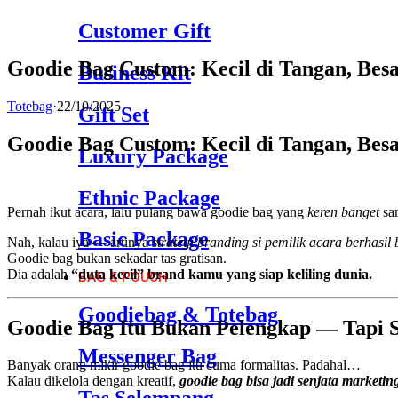
Customer Gift
Goodie Bag Custom: Kecil di Tangan, Besa
Business Kit
Totebag
·
22/10/2025
Gift Set
Goodie Bag Custom: Kecil di Tangan, Besa
Luxury Package
Ethnic Package
Pernah ikut acara, lalu pulang bawa goodie bag yang
keren banget
sam
Basic Package
Nah, kalau iya — artinya
strategi branding si pemilik acara berhasil 
Goodie bag bukan sekadar tas gratisan.
Dia adalah
“duta kecil” brand kamu yang siap keliling dunia.
BAG & POUCH
Goodiebag & Totebag
Goodie Bag Itu Bukan Pelengkap — Tapi S
Messenger Bag
Banyak orang mikir goodie bag itu cuma formalitas. Padahal…
Kalau dikelola dengan kreatif,
goodie bag bisa jadi senjata marketing