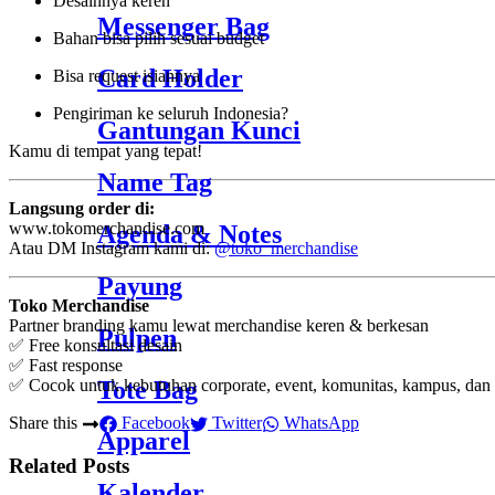
Desainnya keren
Messenger Bag
Bahan bisa pilih sesuai budget
Card Holder
Bisa request isiannya
Pengiriman ke seluruh Indonesia?
Gantungan Kunci
Kamu di tempat yang tepat!
Name Tag
Langsung order di:
www.tokomerchandise.com
Agenda & Notes
Atau DM Instagram kami di:
@toko_merchandise
Payung
Toko Merchandise
Partner branding kamu lewat merchandise keren & berkesan
Pulpen
✅ Free konsultasi desain
✅ Fast response
Tote Bag
✅ Cocok untuk kebutuhan corporate, event, komunitas, kampus, dan 
Share this
Facebook
Twitter
WhatsApp
Apparel
Related Posts
Kalender