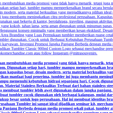
haan membutuhkan media promosi yang tidak hanya menarik, tetapi
custom. Digunakan setiap hari, tumbler mampu memperkenalkan br
an kapasitas besar, desain modern, serta material berkualitas ya
erikan manfaat bagi penerima, tumbler ini juga membantu meningk
mampu memenuhi kebutuhan hidrasi sepanjang hari. Cocok digunaka
n. Material Stainless Berkualitas Terbuat dari bahan stainless s
as membuat tumbler lebih awet digunakan dalam jangka panjang
uat tumbler cocok digunakan oleh berbagai kalangan, mulai dari
p besar untuk logo perusahaan. Hal ini membuat identitas brand
haan Tumbler ini sangat ideal dijadikan seminar kit, merchandis
ka Panjang Berbeda dengan media promosi sekali pakai, tumbler 
r Classic 900ml Custom Logo sebagai merchandise premium yang