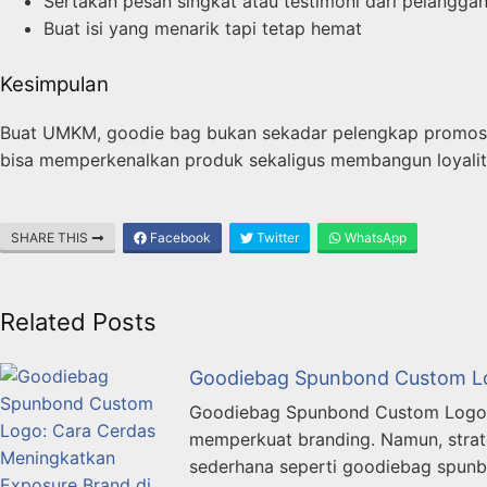
Sertakan pesan singkat atau testimoni dari pelangga
Buat isi yang menarik tapi tetap hemat
Kesimpulan
Buat UMKM, goodie bag bukan sekadar pelengkap promosi.
bisa memperkenalkan produk sekaligus membangun loyali
SHARE THIS
Facebook
Twitter
WhatsApp
Related Posts
Goodiebag Spunbond Custom Log
Goodiebag Spunbond Custom Logo: 
memperkuat branding. Namun, strate
sederhana seperti goodiebag spun