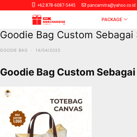
+62 878-6087-5445
pancamitra@yahoo.co.id
PACKAGE
Goodie Bag Custom Sebagai 
GOODIE BAG
·
14/04/2025
Goodie Bag Custom Sebagai