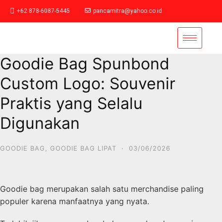
+62 878-6087-5445
pancamitra@yahoo.co.id
Goodie Bag Spunbond
Custom Logo: Souvenir
Praktis yang Selalu
Digunakan
GOODIE BAG
,
GOODIE BAG LIPAT
·
03/06/2026
Goodie bag merupakan salah satu merchandise paling
populer karena manfaatnya yang nyata.