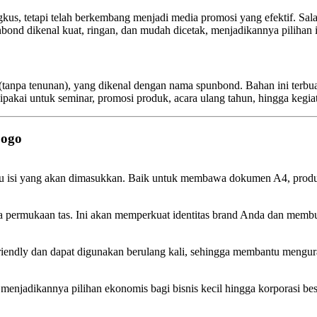
us, tetapi telah berkembang menjadi media promosi yang efektif. Salah
bond dikenal kuat, ringan, dan mudah dicetak, menjadikannya pilihan i
tanpa tenunan), yang dikenal dengan nama spunbond. Bahan ini terbuat 
ipakai untuk seminar, promosi produk, acara ulang tahun, hingga kegi
Logo
tau isi yang akan dimasukkan. Baik untuk membawa dokumen A4, prod
a permukaan tas. Ini akan memperkuat identitas brand Anda dan membua
-friendly dan dapat digunakan berulang kali, sehingga membantu mengura
menjadikannya pilihan ekonomis bagi bisnis kecil hingga korporasi bes