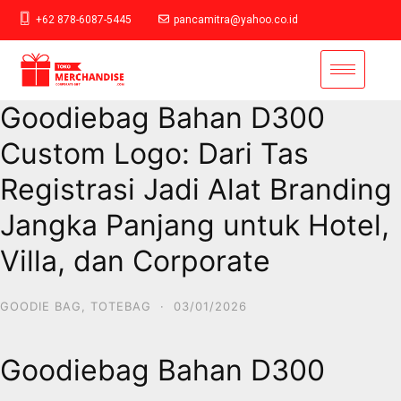
+62 878-6087-5445
pancamitra@yahoo.co.id
Goodiebag Bahan D300
Custom Logo: Dari Tas
Registrasi Jadi Alat Branding
Jangka Panjang untuk Hotel,
Villa, dan Corporate
GOODIE BAG
,
TOTEBAG
·
03/01/2026
Goodiebag Bahan D300