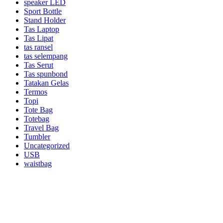
speaker LED
Sport Bottle
Stand Holder
Tas Laptop
Tas Lipat
tas ransel
tas selempang
Tas Serut
Tas spunbond
Tatakan Gelas
Termos
Topi
Tote Bag
Totebag
Travel Bag
Tumbler
Uncategorized
USB
waistbag