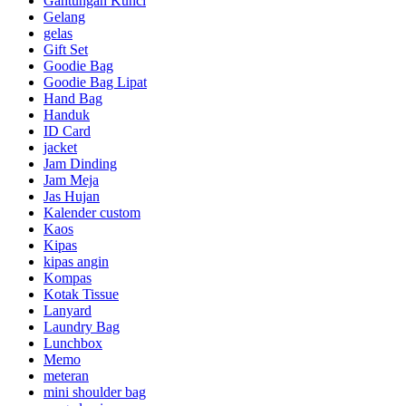
Gantungan Kunci
Gelang
gelas
Gift Set
Goodie Bag
Goodie Bag Lipat
Hand Bag
Handuk
ID Card
jacket
Jam Dinding
Jam Meja
Jas Hujan
Kalender custom
Kaos
Kipas
kipas angin
Kompas
Kotak Tissue
Lanyard
Laundry Bag
Lunchbox
Memo
meteran
mini shoulder bag