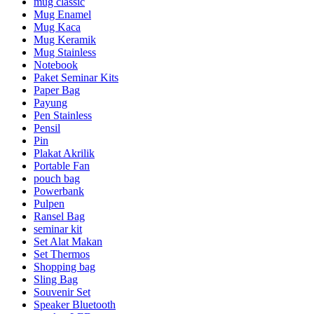
mug classic
Mug Enamel
Mug Kaca
Mug Keramik
Mug Stainless
Notebook
Paket Seminar Kits
Paper Bag
Payung
Pen Stainless
Pensil
Pin
Plakat Akrilik
Portable Fan
pouch bag
Powerbank
Pulpen
Ransel Bag
seminar kit
Set Alat Makan
Set Thermos
Shopping bag
Sling Bag
Souvenir Set
Speaker Bluetooth