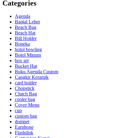
Categories
Agenda
Bantal Leher
Beach Bag
Beach Hat
Bill Holder
Boneka
botol bowling
Botol Minum
box set
Bucket Hat
Buku Agenda Custom
Cangkir Keramik
card holder
Chopstick
Clutch Bag
cooler bag
Cover Menu
cup
custom bag
dompet
Earphone
Flashdisk