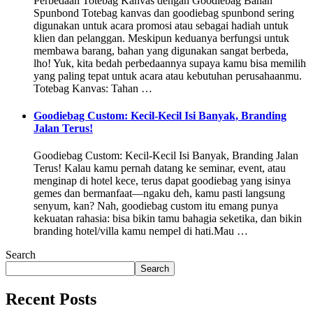
Perbedaan Totebag Kanvas dengan Goodiebag Bahan
Spunbond Totebag kanvas dan goodiebag spunbond sering
digunakan untuk acara promosi atau sebagai hadiah untuk
klien dan pelanggan. Meskipun keduanya berfungsi untuk
membawa barang, bahan yang digunakan sangat berbeda,
lho! Yuk, kita bedah perbedaannya supaya kamu bisa memilih
yang paling tepat untuk acara atau kebutuhan perusahaanmu.
Totebag Kanvas: Tahan …
Goodiebag Custom: Kecil-Kecil Isi Banyak, Branding
Jalan Terus!
Goodiebag Custom: Kecil-Kecil Isi Banyak, Branding Jalan
Terus! Kalau kamu pernah datang ke seminar, event, atau
menginap di hotel kece, terus dapat goodiebag yang isinya
gemes dan bermanfaat—ngaku deh, kamu pasti langsung
senyum, kan? Nah, goodiebag custom itu emang punya
kekuatan rahasia: bisa bikin tamu bahagia seketika, dan bikin
branding hotel/villa kamu nempel di hati.Mau …
Search
Search
Recent Posts