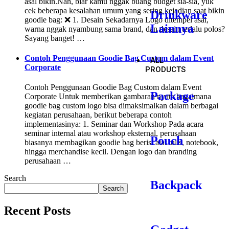
asal bikin.Nah, biar kamu nggak buang budget sia-sia, yuk
cek beberapa kesalahan umum yang sering kejadian saat bikin
Drinkware
goodie bag: ❌ 1. Desain Sekadarnya Logo ditempel asal,
Lainnya
warna nggak nyambung sama brand, dan desain terlalu polos?
Sayang banget! …
Contoh Penggunaan Goodie Bag Custom dalam Event
ALL
Corporate
PRODUCTS
Contoh Penggunaan Goodie Bag Custom dalam Event
Package
Corporate Untuk memberikan gambaran nyata bagaimana
goodie bag custom logo bisa dimaksimalkan dalam berbagai
kegiatan perusahaan, berikut beberapa contoh
implementasinya: 1. Seminar dan Workshop Pada acara
seminar internal atau workshop eksternal, perusahaan
Pouch
biasanya membagikan goodie bag berisi alat tulis, notebook,
hingga merchandise kecil. Dengan logo dan branding
perusahaan …
Search
Backpack
Search
Recent Posts