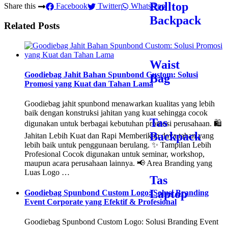
Rolltop
Share this
Facebook
Twitter
WhatsApp
Backpack
Related Posts
Waist
Goodiebag Jahit Bahan Spunbond Custom: Solusi
Bag
Promosi yang Kuat dan Tahan Lama
Goodiebag jahit spunbond menawarkan kualitas yang lebih
baik dengan konstruksi jahitan yang kuat sehingga cocok
Tas
digunakan untuk berbagai kebutuhan promosi perusahaan. 🛍️
Backpack
Jahitan Lebih Kuat dan Rapi Memberikan daya tahan yang
lebih baik untuk penggunaan berulang. ✨ Tampilan Lebih
Profesional Cocok digunakan untuk seminar, workshop,
maupun acara perusahaan lainnya. 📢 Area Branding yang
Luas Logo …
Tas
Laptop
Goodiebag Spunbond Custom Logo: Solusi Branding
Event Corporate yang Efektif & Profesional
Goodiebag Spunbond Custom Logo: Solusi Branding Event