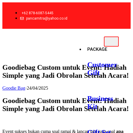
+62 878-6087-5445
pancamitra@yahoo.co.id
PACKAGE
Customer
Goodiebag Custom untuk Event: Hadiah
Gift
Simple yang Jadi Obrolan Setelah Acara!
Goodie Bag
·
24/04/2025
Business
Goodiebag Custom untuk Event: Hadiah
Kit
Simple yang Jadi Obrolan Setelah Acara!
Gift Set
Event sukses bukan cuma soal ramai & lancar, tapi juga soal
apa