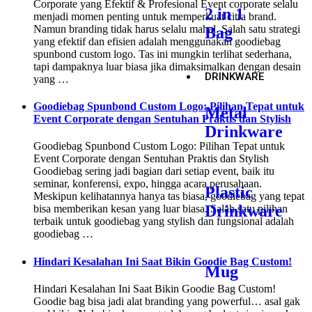
Corporate yang Efektif & Profesional Event corporate selalu
2 in 1
menjadi momen penting untuk memperkuat citra brand.
Namun branding tidak harus selalu mahal. Salah satu strategi
Bag
yang efektif dan efisien adalah menggunakan goodiebag
spunbond custom logo. Tas ini mungkin terlihat sederhana,
tapi dampaknya luar biasa jika dimaksimalkan dengan desain
DRINKWARE
yang …
Goodiebag Spunbond Custom Logo: Pilihan Tepat untuk
Metal
Event Corporate dengan Sentuhan Praktis dan Stylish
Drinkware
Goodiebag Spunbond Custom Logo: Pilihan Tepat untuk
Event Corporate dengan Sentuhan Praktis dan Stylish
Goodiebag sering jadi bagian dari setiap event, baik itu
seminar, konferensi, expo, hingga acara perusahaan.
Plastic
Meskipun kelihatannya hanya tas biasa, goodiebag yang tepat
Drinkware
bisa memberikan kesan yang luar biasa. Salah satu pilihan
terbaik untuk goodiebag yang stylish dan fungsional adalah
goodiebag …
Hindari Kesalahan Ini Saat Bikin Goodie Bag Custom!
Mug
Hindari Kesalahan Ini Saat Bikin Goodie Bag Custom!
Goodie bag bisa jadi alat branding yang powerful… asal gak