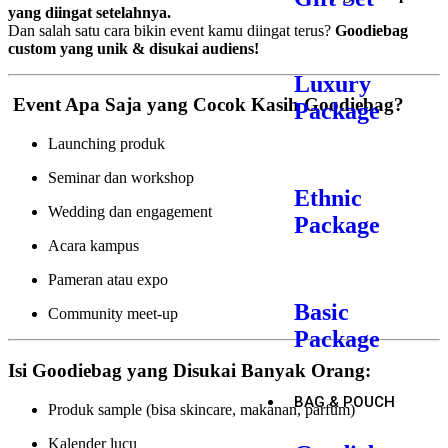
yang diingat setelahnya.
Dan salah satu cara bikin event kamu diingat terus?
Goodiebag
custom yang unik & disukai audiens!
Luxury
️ Event Apa Saja yang Cocok Kasih Goodiebag?
Package
Launching produk
Seminar dan workshop
Ethnic
Wedding dan engagement
Package
Acara kampus
Pameran atau expo
Basic
Community meet-up
Package
Isi Goodiebag yang Disukai Banyak Orang:
BAG & POUCH
Produk sample (bisa skincare, makanan, parfum)
Kalender lucu