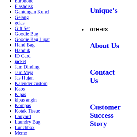
Earphone
Flashdisk
Unique's
Gantungan Kunci
Gelang
gelas
Gift Set
OTHERS
Goodie Bag
Goodie Bag Lipat
About Us
Hand Bag
Handuk
ID Card
jacket
Jam Dinding
Contact
Jam Meja
Jas Hujan
Us
Kalender custom
Kaos
Kipas
kipas angin
Kompas
Customer
Kotak Tissue
Success
Lanyard
Laundry Bag
Story
Lunchbox
Memo