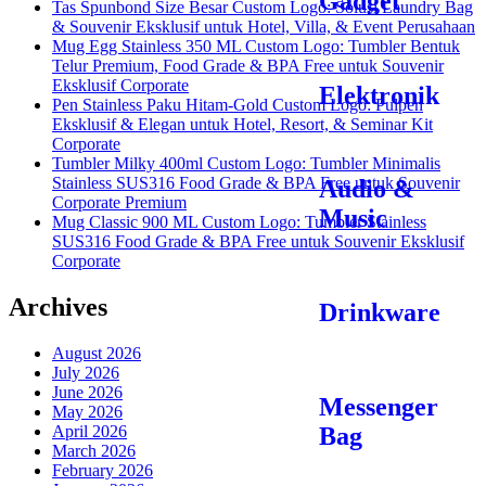
Gadget
Tas Spunbond Size Besar Custom Logo: Solusi Laundry Bag
& Souvenir Eksklusif untuk Hotel, Villa, & Event Perusahaan
Mug Egg Stainless 350 ML Custom Logo: Tumbler Bentuk
Telur Premium, Food Grade & BPA Free untuk Souvenir
Eksklusif Corporate
Elektronik
Pen Stainless Paku Hitam-Gold Custom Logo: Pulpen
Eksklusif & Elegan untuk Hotel, Resort, & Seminar Kit
Corporate
Tumbler Milky 400ml Custom Logo: Tumbler Minimalis
Stainless SUS316 Food Grade & BPA Free untuk Souvenir
Audio &
Corporate Premium
Music
Mug Classic 900 ML Custom Logo: Tumbler Stainless
SUS316 Food Grade & BPA Free untuk Souvenir Eksklusif
Corporate
Archives
Drinkware
August 2026
July 2026
June 2026
Messenger
May 2026
Bag
April 2026
March 2026
February 2026