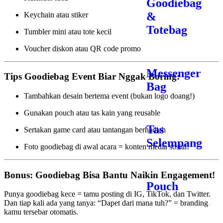
Goodiebag
&
Keychain atau stiker
Totebag
Tumbler mini atau tote kecil
Voucher diskon atau QR code promo
Messenger
Tips Goodiebag Event Biar Nggak Boring:
Bag
Tambahkan desain bertema event (bukan logo doang!)
Gunakan pouch atau tas kain yang reusable
Tas
Sertakan game card atau tantangan berhadiah
Selempang
Foto goodiebag di awal acara = konten media sosial!
Bonus: Goodiebag Bisa Bantu Naikin Engagement!
Pouch
Punya goodiebag kece = tamu posting di IG, TikTok, dan Twitter.
Dan tiap kali ada yang tanya: “Dapet dari mana tuh?” = branding
kamu tersebar otomatis.