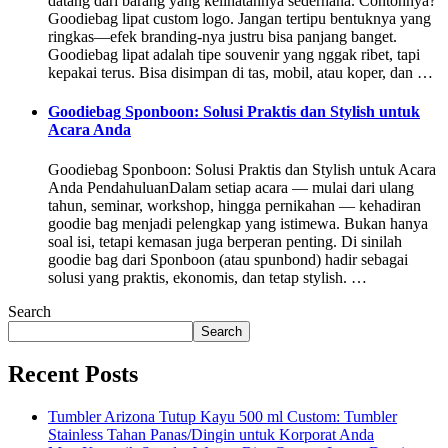
datang dari barang yang kelihatannya sederhana. Contohnya?
Goodiebag lipat custom logo. Jangan tertipu bentuknya yang
ringkas—efek branding-nya justru bisa panjang banget.
Goodiebag lipat adalah tipe souvenir yang nggak ribet, tapi
kepakai terus. Bisa disimpan di tas, mobil, atau koper, dan …
Goodiebag Sponboon: Solusi Praktis dan Stylish untuk
Acara Anda
Goodiebag Sponboon: Solusi Praktis dan Stylish untuk Acara
Anda PendahuluanDalam setiap acara — mulai dari ulang
tahun, seminar, workshop, hingga pernikahan — kehadiran
goodie bag menjadi pelengkap yang istimewa. Bukan hanya
soal isi, tetapi kemasan juga berperan penting. Di sinilah
goodie bag dari Sponboon (atau spunbond) hadir sebagai
solusi yang praktis, ekonomis, dan tetap stylish. …
Search
Search
Recent Posts
Tumbler Arizona Tutup Kayu 500 ml Custom: Tumbler
Stainless Tahan Panas/Dingin untuk Korporat Anda