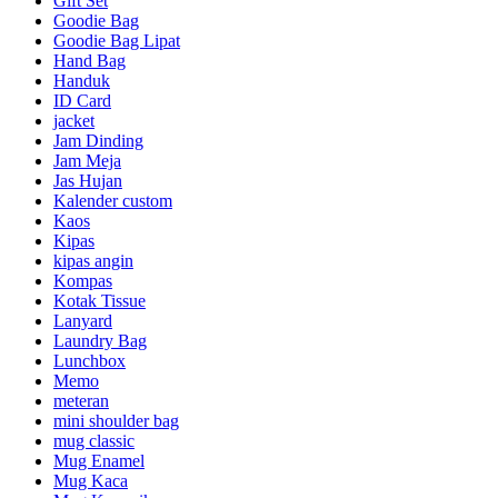
Gift Set
Goodie Bag
Goodie Bag Lipat
Hand Bag
Handuk
ID Card
jacket
Jam Dinding
Jam Meja
Jas Hujan
Kalender custom
Kaos
Kipas
kipas angin
Kompas
Kotak Tissue
Lanyard
Laundry Bag
Lunchbox
Memo
meteran
mini shoulder bag
mug classic
Mug Enamel
Mug Kaca