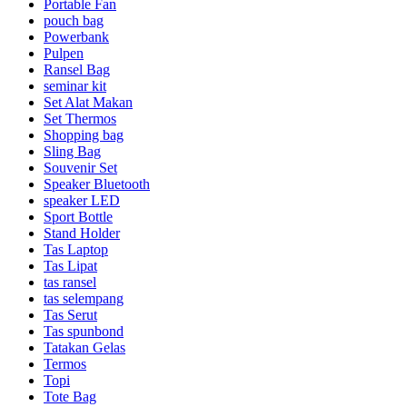
Portable Fan
pouch bag
Powerbank
Pulpen
Ransel Bag
seminar kit
Set Alat Makan
Set Thermos
Shopping bag
Sling Bag
Souvenir Set
Speaker Bluetooth
speaker LED
Sport Bottle
Stand Holder
Tas Laptop
Tas Lipat
tas ransel
tas selempang
Tas Serut
Tas spunbond
Tatakan Gelas
Termos
Topi
Tote Bag