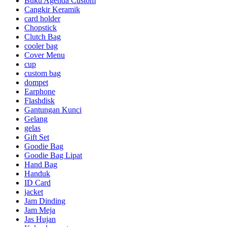
Buku Agenda Custom
Cangkir Keramik
card holder
Chopstick
Clutch Bag
cooler bag
Cover Menu
cup
custom bag
dompet
Earphone
Flashdisk
Gantungan Kunci
Gelang
gelas
Gift Set
Goodie Bag
Goodie Bag Lipat
Hand Bag
Handuk
ID Card
jacket
Jam Dinding
Jam Meja
Jas Hujan