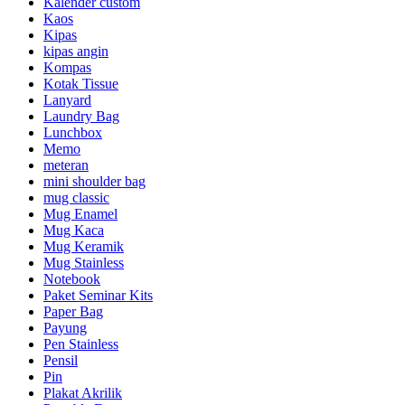
Kalender custom
Kaos
Kipas
kipas angin
Kompas
Kotak Tissue
Lanyard
Laundry Bag
Lunchbox
Memo
meteran
mini shoulder bag
mug classic
Mug Enamel
Mug Kaca
Mug Keramik
Mug Stainless
Notebook
Paket Seminar Kits
Paper Bag
Payung
Pen Stainless
Pensil
Pin
Plakat Akrilik