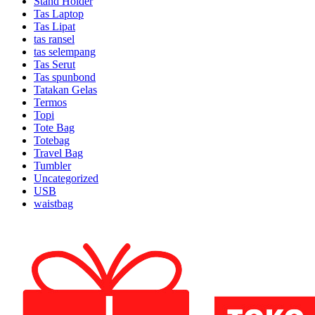
Stand Holder
Tas Laptop
Tas Lipat
tas ransel
tas selempang
Tas Serut
Tas spunbond
Tatakan Gelas
Termos
Topi
Tote Bag
Totebag
Travel Bag
Tumbler
Uncategorized
USB
waistbag