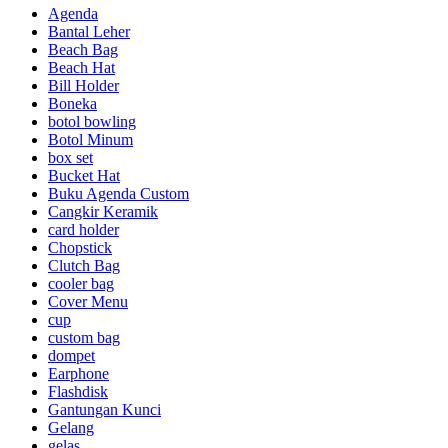
Agenda
Bantal Leher
Beach Bag
Beach Hat
Bill Holder
Boneka
botol bowling
Botol Minum
box set
Bucket Hat
Buku Agenda Custom
Cangkir Keramik
card holder
Chopstick
Clutch Bag
cooler bag
Cover Menu
cup
custom bag
dompet
Earphone
Flashdisk
Gantungan Kunci
Gelang
gelas