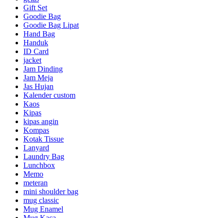
Gift Set
Goodie Bag
Goodie Bag Lipat
Hand Bag
Handuk
ID Card
jacket
Jam Dinding
Jam Meja
Jas Hujan
Kalender custom
Kaos
Kipas
kipas angin
Kompas
Kotak Tissue
Lanyard
Laundry Bag
Lunchbox
Memo
meteran
mini shoulder bag
mug classic
Mug Enamel
Mug Kaca