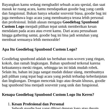
Bayangkan kamu sedang menghadiri sebuah acara spesial, dan saat
masuk ke ruang acara, kamu mendapatkan goodie bag yang cantik
dan fungsional. Bukan hanya sekadar souvenir biasa, goodie bag ini
juga membawa logo acara yang membuatnya terasa lebih personal
dan profesional. Inilah alasan mengapa
Goodiebag Spunbond
Custom Logo
menjadi pilihan tepat untuk memberikan kesan
mendalam pada acara atau event kamu. Dari acara perusahaan
hingga gathering santai, goodie bag ini bisa jadi sentuhan yang
membuat semuanya lebih memorable!
Apa Itu Goodiebag Spunbond Custom Logo?
Goodiebag spunbond adalah tas berbahan non-woven yang ringan,
kokoh, dan ramah lingkungan. Bahan spunbond terkenal karena
kekuatannya meski ringan, sehingga tas ini tidak mudah robek.
Selain itu, bahan ini juga sangat mudah didaur ulang, membuatnya
jadi pilihan yang tepat bagi acara yang peduli terhadap keberlanjutan
dan lingkungan. Dengan mencetak logo atau desain khusus, goodie
bag spunbond bisa menjadi souvenir yang unik dan fungsional.
Kenapa Goodiebag Spunbond Custom Logo Itu Keren?
Kesan Profesional dan Personal
Sebuah goodie bag yang dihiasi dengan logo atau desain