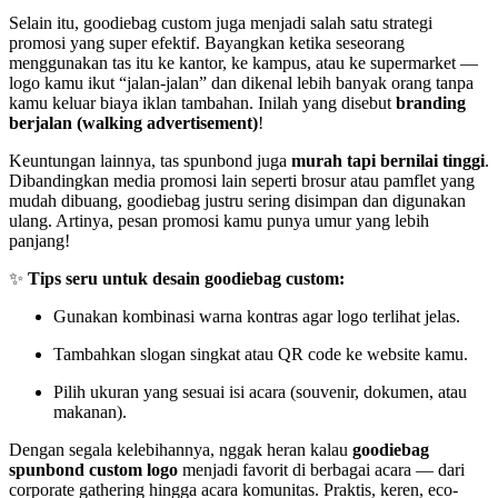
Selain itu, goodiebag custom juga menjadi salah satu strategi
promosi yang super efektif. Bayangkan ketika seseorang
menggunakan tas itu ke kantor, ke kampus, atau ke supermarket —
logo kamu ikut “jalan-jalan” dan dikenal lebih banyak orang tanpa
kamu keluar biaya iklan tambahan. Inilah yang disebut
branding
berjalan (walking advertisement)
!
Keuntungan lainnya, tas spunbond juga
murah tapi bernilai tinggi
.
Dibandingkan media promosi lain seperti brosur atau pamflet yang
mudah dibuang, goodiebag justru sering disimpan dan digunakan
ulang. Artinya, pesan promosi kamu punya umur yang lebih
panjang!
✨
Tips seru untuk desain goodiebag custom:
Gunakan kombinasi warna kontras agar logo terlihat jelas.
Tambahkan slogan singkat atau QR code ke website kamu.
Pilih ukuran yang sesuai isi acara (souvenir, dokumen, atau
makanan).
Dengan segala kelebihannya, nggak heran kalau
goodiebag
spunbond custom logo
menjadi favorit di berbagai acara — dari
corporate gathering hingga acara komunitas. Praktis, keren, eco-