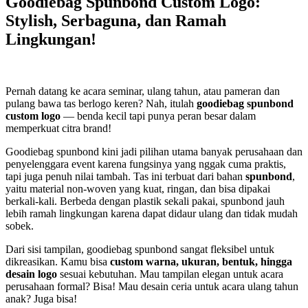
Goodiebag Spunbond Custom Logo:
Stylish, Serbaguna, dan Ramah
Lingkungan!
Pernah datang ke acara seminar, ulang tahun, atau pameran dan
pulang bawa tas berlogo keren? Nah, itulah
goodiebag spunbond
custom logo
— benda kecil tapi punya peran besar dalam
memperkuat citra brand!
Goodiebag spunbond kini jadi pilihan utama banyak perusahaan dan
penyelenggara event karena fungsinya yang nggak cuma praktis,
tapi juga penuh nilai tambah. Tas ini terbuat dari bahan
spunbond
,
yaitu material non-woven yang kuat, ringan, dan bisa dipakai
berkali-kali. Berbeda dengan plastik sekali pakai, spunbond jauh
lebih ramah lingkungan karena dapat didaur ulang dan tidak mudah
sobek.
Dari sisi tampilan, goodiebag spunbond sangat fleksibel untuk
dikreasikan. Kamu bisa
custom warna, ukuran, bentuk, hingga
desain logo
sesuai kebutuhan. Mau tampilan elegan untuk acara
perusahaan formal? Bisa! Mau desain ceria untuk acara ulang tahun
anak? Juga bisa!