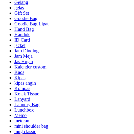
Gelang
gelas
Gift Set
Goodie Bag
Goodie Bag Lipat
Hand Bag
Handuk
ID Card
jacket
Jam Dinding
Jam Meja
Jas Hujan
Kalender custom
Kaos
Kipas
kipas angin
Kompas
Kotak Tissue
Lanyard
Laundry Bag
Lunchbox
Memo
meteran
mini shoulder bag
mug classic