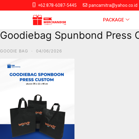
+62 878-6087-5445
pancamitra@yahoo.co.id
PACKAGE
Goodiebag Spunbond Press Cu
GOODIE BAG
·
04/06/2026