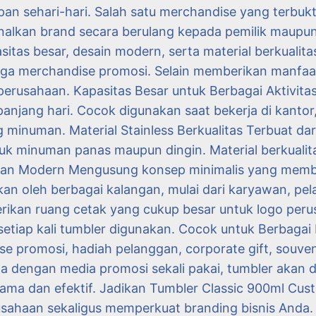
upan sehari-hari. Salah satu merchandise yang terbukt
lkan brand secara berulang kepada pemilik maupun 
tas besar, desain modern, serta material berkualita
ngga merchandise promosi. Selain memberikan manfaa
 perusahaan. Kapasitas Besar untuk Berbagai Aktivit
njang hari. Cocok digunakan saat bekerja di kantor,
g minuman. Material Stainless Berkualitas Terbuat da
uk minuman panas maupun dingin. Material berkuali
dan Modern Mengusung konsep minimalis yang member
 oleh berbagai kalangan, mulai dari karyawan, pela
kan ruang cetak yang cukup besar untuk logo perus
 setiap kali tumbler digunakan. Cocok untuk Berbagai
ise promosi, hadiah pelanggan, corporate gift, souve
 dengan media promosi sekali pakai, tumbler akan 
 lama dan efektif. Jadikan Tumbler Classic 900ml C
sahaan sekaligus memperkuat branding bisnis And