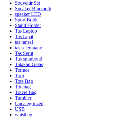
Souvenir Set
Speaker Bluetooth
speaker LED
Sport Bottle
Stand Holder
Tas Laptop
Tas Lipat
tas ransel
tas selempang
Tas Serut
Tas spunbond
Tatakan Gelas
Termos
Topi
Tote Bag
Totebag
Travel Bag
Tumbler
Uncategorized
USB
waistbag