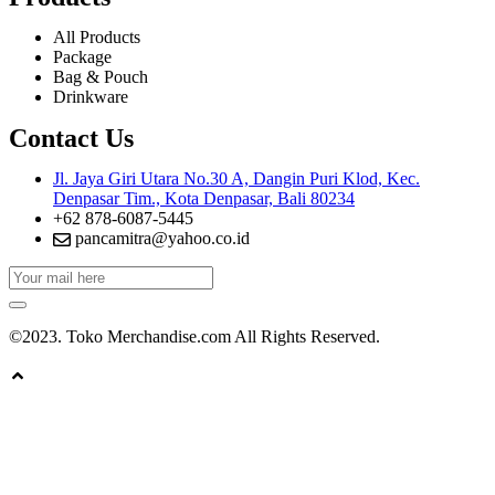
All Products
Package
Bag & Pouch
Drinkware
Contact Us
Jl. Jaya Giri Utara No.30 A, Dangin Puri Klod, Kec.
Denpasar Tim., Kota Denpasar, Bali 80234
+62 878-6087-5445
pancamitra@yahoo.co.id
©2023. Toko Merchandise.com All Rights Reserved.