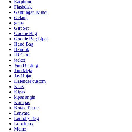
Earphone
Flashdisk
Gantungan Kunci
Gelang
gelas
Gift Set
Goodie Bag
Goodie Bag Lipat
Hand Bag
Handuk
ID Card
jacket
Jam Dinding
Jam Meja
Jas Hujan
Kalender custom
Kaos
Kipas
kipas angin
Kompas
Kotak Tissue
Lanyard
Laundry Bag
Lunchbox
Memo