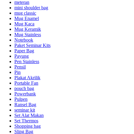
meteran
mini shoulder bag
mug classic
Mug Enamel
Mug Kaca
Mug Keramik
Mug Stainless
Notebook
Paket Seminar Kits
Paper Bag
Payung
Pen Stainless
Pensil
Pin
Plakat Akrilik
Portable Fan
pouch bag
Powerbank
Pulpen
Ransel Bag
seminar kit
Set Alat Makan
Set Thermos
Shopping bag
Sling Bag