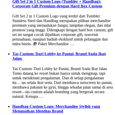
Gift Set 2 in 1 Custom Logo (Tumbler + Handbag):
Corporate Gift Premium dengan Hard Box Custom
Gift Set 2 in 1 Custom Logo yang terdiri dari Tumbler
Stainless Steel dan Handbag merupakan pilihan merchandise
premium yang memadukan fungsi, tampilan elegan, dan nilai
promosi yang tinggi. Dilengkapi dengan hard box custom, gift
set ini sangat cocok dijadikan corporate gift, souvenir
perusahaan, maupun hadiah eksklusif untuk pelanggan dan
mitra bisnis. 🎁 Paket Merchandise …
Tas Custom: Dari Lobby ke Pantai, Brand Anda Ikut
Jalan
Tas Custom: Dari Lobby ke Pantai, Brand Anda Ikut Jalan
Tamu datang ke resort bukan hanya untuk menginap, tapi
untuk menikmati pengalaman. Dan di setiap pengalaman
itu… tas selalu ikut serta. Dari membawa sunscreen ke pantai,
membawa pakaian ke gym, hingga sekadar jalan santai di area
resort—tas custom adalah branding yang bergerak secara
natural. Kenapa …
Handbag Custom Logo: Merchandise Stylish yang
Menguatkan Identitas Brand