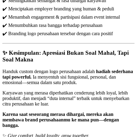
✔️ Meningkatkan semangat & rasa dihargai karyawan
✔️ Menciptakan employer branding yang human & peduli
✔️ Menambah engagement & partisipasi dalam event internal
✔️ Menumbuhkan rasa bangga terhadap perusahaan
✔️ Branding logo perusahaan tersebar dengan cara positif
✨
Kesimpulan: Apresiasi Bukan Soal Mahal, Tapi
Soal Makna
Handuk custom dengan logo perusahaan adalah
hadiah sederhana
tapi powerful.
Ia menyentuh sisi fungsional, personal, dan
emosional—semua dalam satu produk.
Karyawan yang merasa diperhatikan cenderung lebih loyal, lebih
produktif, dan menjadi “duta internal” terbaik untuk menyebarkan
citra perusahaan ke luar.
Karena saat seseorang merasa dihargai, mereka akan
membawa brand perusahaanmu ke mana pun—dengan
bangga.
✨
Give comfort, build loyalty, grow together.