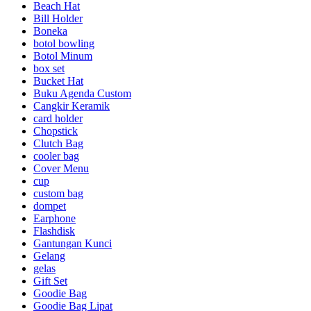
Beach Hat
Bill Holder
Boneka
botol bowling
Botol Minum
box set
Bucket Hat
Buku Agenda Custom
Cangkir Keramik
card holder
Chopstick
Clutch Bag
cooler bag
Cover Menu
cup
custom bag
dompet
Earphone
Flashdisk
Gantungan Kunci
Gelang
gelas
Gift Set
Goodie Bag
Goodie Bag Lipat