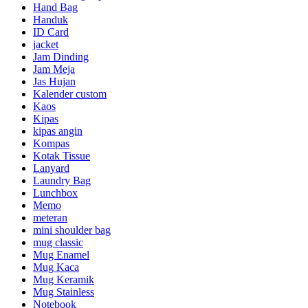
Hand Bag
Handuk
ID Card
jacket
Jam Dinding
Jam Meja
Jas Hujan
Kalender custom
Kaos
Kipas
kipas angin
Kompas
Kotak Tissue
Lanyard
Laundry Bag
Lunchbox
Memo
meteran
mini shoulder bag
mug classic
Mug Enamel
Mug Kaca
Mug Keramik
Mug Stainless
Notebook