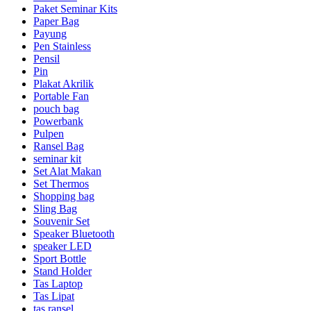
Paket Seminar Kits
Paper Bag
Payung
Pen Stainless
Pensil
Pin
Plakat Akrilik
Portable Fan
pouch bag
Powerbank
Pulpen
Ransel Bag
seminar kit
Set Alat Makan
Set Thermos
Shopping bag
Sling Bag
Souvenir Set
Speaker Bluetooth
speaker LED
Sport Bottle
Stand Holder
Tas Laptop
Tas Lipat
tas ransel