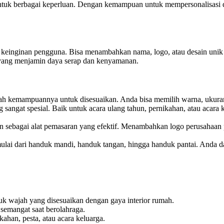
ntuk berbagai keperluan. Dengan kemampuan untuk mempersonalisasi des
keinginan pengguna. Bisa menambahkan nama, logo, atau desain unik 
r, yang menjamin daya serap dan kenyamanan.
lah kemampuannya untuk disesuaikan. Anda bisa memilih warna, ukuran,
 sangat spesial. Baik untuk acara ulang tahun, pernikahan, atau acara
an sebagai alat pemasaran yang efektif. Menambahkan logo perusahaan 
mulai dari handuk mandi, handuk tangan, hingga handuk pantai. Anda d
k wajah yang disesuaikan dengan gaya interior rumah.
semangat saat berolahraga.
ahan, pesta, atau acara keluarga.