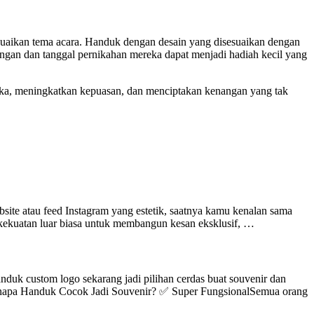
suaikan tema acara. Handuk dengan desain yang disesuaikan dengan
gan dan tanggal pernikahan mereka dapat menjadi hadiah kecil yang
ka, meningkatkan kepuasan, dan menciptakan kenangan yang tak
ite atau feed Instagram yang estetik, saatnya kamu kenalan sama
a kekuatan luar biasa untuk membangun kesan eksklusif, …
ustom logo sekarang jadi pilihan cerdas buat souvenir dan
! Kenapa Handuk Cocok Jadi Souvenir? ✅ Super FungsionalSemua orang