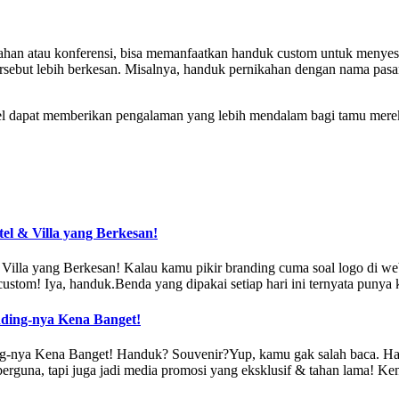
ikahan atau konferensi, bisa memanfaatkan handuk custom untuk menye
ebut lebih berkesan. Misalnya, handuk pernikahan dengan nama pasan
el dapat memberikan pengalaman yang lebih mendalam bagi tamu mere
l & Villa yang Berkesan!
lla yang Berkesan! Kalau kamu pikir branding cuma soal logo di webs
custom! Iya, handuk.Benda yang dipakai setiap hari ini ternyata puny
ng-nya Kena Banget!
ena Banget! Handuk? Souvenir?Yup, kamu gak salah baca. Handuk c
n berguna, tapi juga jadi media promosi yang eksklusif & tahan lama