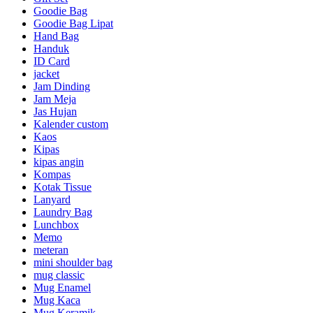
Goodie Bag
Goodie Bag Lipat
Hand Bag
Handuk
ID Card
jacket
Jam Dinding
Jam Meja
Jas Hujan
Kalender custom
Kaos
Kipas
kipas angin
Kompas
Kotak Tissue
Lanyard
Laundry Bag
Lunchbox
Memo
meteran
mini shoulder bag
mug classic
Mug Enamel
Mug Kaca
Mug Keramik