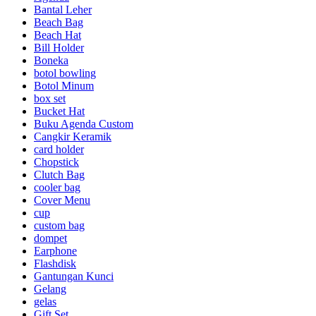
Bantal Leher
Beach Bag
Beach Hat
Bill Holder
Boneka
botol bowling
Botol Minum
box set
Bucket Hat
Buku Agenda Custom
Cangkir Keramik
card holder
Chopstick
Clutch Bag
cooler bag
Cover Menu
cup
custom bag
dompet
Earphone
Flashdisk
Gantungan Kunci
Gelang
gelas
Gift Set