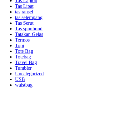
Tas Laptop
Tas Lipat
tas ransel
tas selempang
Tas Serut
Tas spunbond
Tatakan Gelas
Termos
Topi
Tote Bag
Totebag
Travel Bag
Tumbler
Uncategorized
USB
waistbag