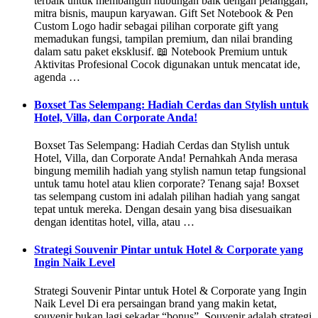
terbaik untuk membangun hubungan baik dengan pelanggan,
mitra bisnis, maupun karyawan. Gift Set Notebook & Pen
Custom Logo hadir sebagai pilihan corporate gift yang
memadukan fungsi, tampilan premium, dan nilai branding
dalam satu paket eksklusif. 📖 Notebook Premium untuk
Aktivitas Profesional Cocok digunakan untuk mencatat ide,
agenda …
Boxset Tas Selempang: Hadiah Cerdas dan Stylish untuk
Hotel, Villa, dan Corporate Anda!
Boxset Tas Selempang: Hadiah Cerdas dan Stylish untuk
Hotel, Villa, dan Corporate Anda! Pernahkah Anda merasa
bingung memilih hadiah yang stylish namun tetap fungsional
untuk tamu hotel atau klien corporate? Tenang saja! Boxset
tas selempang custom ini adalah pilihan hadiah yang sangat
tepat untuk mereka. Dengan desain yang bisa disesuaikan
dengan identitas hotel, villa, atau …
Strategi Souvenir Pintar untuk Hotel & Corporate yang
Ingin Naik Level
Strategi Souvenir Pintar untuk Hotel & Corporate yang Ingin
Naik Level Di era persaingan brand yang makin ketat,
souvenir bukan lagi sekadar “bonus”. Souvenir adalah strategi