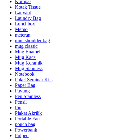
Kompas
Kotak Tissue
Lanyard
Laundry Bag
Lunchbox
Memo
meteran
mini shoulder bag
mug classic
Mug Enamel
Mug Kaca
Mug Keramik
Mug Stainless
Notebook
Paket Seminar Kits
Paper Bag
Payung
Pen Stainless
Pensil
Pin
Plakat Akrilik
Portable Fan
pouch bag
Powerbank
Pulpen