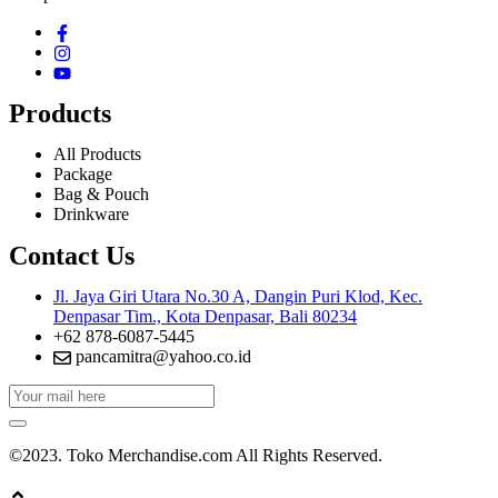
Products
All Products
Package
Bag & Pouch
Drinkware
Contact Us
Jl. Jaya Giri Utara No.30 A, Dangin Puri Klod, Kec.
Denpasar Tim., Kota Denpasar, Bali 80234
+62 878-6087-5445
pancamitra@yahoo.co.id
©2023. Toko Merchandise.com All Rights Reserved.