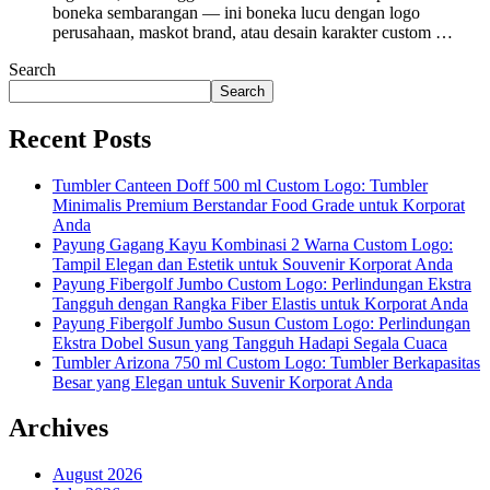
boneka sembarangan — ini boneka lucu dengan logo
perusahaan, maskot brand, atau desain karakter custom …
Search
Search
Recent Posts
Tumbler Canteen Doff 500 ml Custom Logo: Tumbler
Minimalis Premium Berstandar Food Grade untuk Korporat
Anda
Payung Gagang Kayu Kombinasi 2 Warna Custom Logo:
Tampil Elegan dan Estetik untuk Souvenir Korporat Anda
Payung Fibergolf Jumbo Custom Logo: Perlindungan Ekstra
Tangguh dengan Rangka Fiber Elastis untuk Korporat Anda
Payung Fibergolf Jumbo Susun Custom Logo: Perlindungan
Ekstra Dobel Susun yang Tangguh Hadapi Segala Cuaca
Tumbler Arizona 750 ml Custom Logo: Tumbler Berkapasitas
Besar yang Elegan untuk Suvenir Korporat Anda
Archives
August 2026