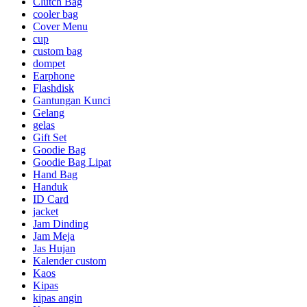
Clutch Bag
cooler bag
Cover Menu
cup
custom bag
dompet
Earphone
Flashdisk
Gantungan Kunci
Gelang
gelas
Gift Set
Goodie Bag
Goodie Bag Lipat
Hand Bag
Handuk
ID Card
jacket
Jam Dinding
Jam Meja
Jas Hujan
Kalender custom
Kaos
Kipas
kipas angin