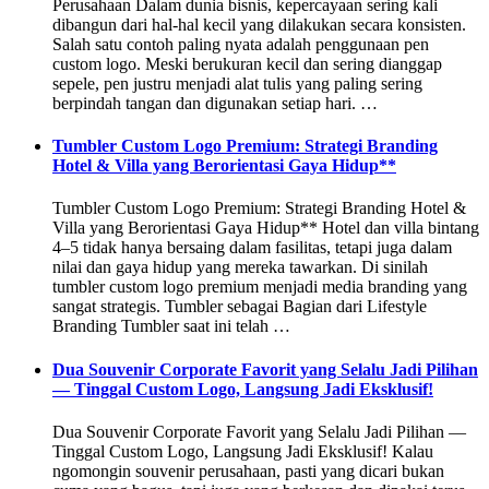
Perusahaan Dalam dunia bisnis, kepercayaan sering kali
dibangun dari hal-hal kecil yang dilakukan secara konsisten.
Salah satu contoh paling nyata adalah penggunaan pen
custom logo. Meski berukuran kecil dan sering dianggap
sepele, pen justru menjadi alat tulis yang paling sering
berpindah tangan dan digunakan setiap hari. …
Tumbler Custom Logo Premium: Strategi Branding
Hotel & Villa yang Berorientasi Gaya Hidup**
Tumbler Custom Logo Premium: Strategi Branding Hotel &
Villa yang Berorientasi Gaya Hidup** Hotel dan villa bintang
4–5 tidak hanya bersaing dalam fasilitas, tetapi juga dalam
nilai dan gaya hidup yang mereka tawarkan. Di sinilah
tumbler custom logo premium menjadi media branding yang
sangat strategis. Tumbler sebagai Bagian dari Lifestyle
Branding Tumbler saat ini telah …
Dua Souvenir Corporate Favorit yang Selalu Jadi Pilihan
— Tinggal Custom Logo, Langsung Jadi Eksklusif!
Dua Souvenir Corporate Favorit yang Selalu Jadi Pilihan —
Tinggal Custom Logo, Langsung Jadi Eksklusif! Kalau
ngomongin souvenir perusahaan, pasti yang dicari bukan