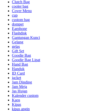
Clutch Bag
cooler bag
Cover Menu
cup
custom bag
dompet
Earphone
Flashdisk
Gantungan Kunci
Gelang
gelas
Gift Set
Goodie Bag
Goodie Bag Lipat
Hand Bag
Handuk
ID Card
jacket
Jam Dinding
Jam Meja
Jas Hujan
Kalender custom
Kaos
Kipas
kipas angin