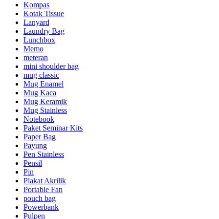
Kompas
Kotak Tissue
Lanyard
Laundry Bag
Lunchbox
Memo
meteran
mini shoulder bag
mug classic
Mug Enamel
Mug Kaca
Mug Keramik
Mug Stainless
Notebook
Paket Seminar Kits
Paper Bag
Payung
Pen Stainless
Pensil
Pin
Plakat Akrilik
Portable Fan
pouch bag
Powerbank
Pulpen