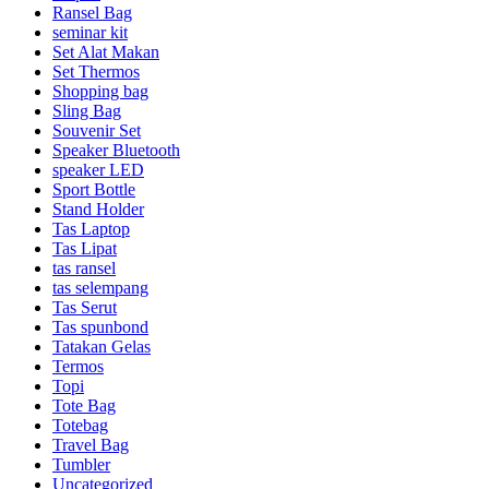
Ransel Bag
seminar kit
Set Alat Makan
Set Thermos
Shopping bag
Sling Bag
Souvenir Set
Speaker Bluetooth
speaker LED
Sport Bottle
Stand Holder
Tas Laptop
Tas Lipat
tas ransel
tas selempang
Tas Serut
Tas spunbond
Tatakan Gelas
Termos
Topi
Tote Bag
Totebag
Travel Bag
Tumbler
Uncategorized