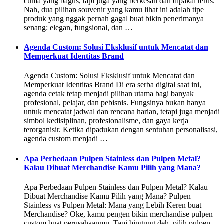
cuma yang bagus, tapi juga yang berkesan dan dipakai terus.
Nah, dua pilihan souvenir yang kamu lihat ini adalah tipe
produk yang nggak pernah gagal buat bikin penerimanya
senang: elegan, fungsional, dan …
Agenda Custom: Solusi Eksklusif untuk Mencatat dan
Memperkuat Identitas Brand
Agenda Custom: Solusi Eksklusif untuk Mencatat dan
Memperkuat Identitas Brand Di era serba digital saat ini,
agenda cetak tetap menjadi pilihan utama bagi banyak
profesional, pelajar, dan pebisnis. Fungsinya bukan hanya
untuk mencatat jadwal dan rencana harian, tetapi juga menjadi
simbol kedisiplinan, profesionalisme, dan gaya kerja
terorganisir. Ketika dipadukan dengan sentuhan personalisasi,
agenda custom menjadi …
Apa Perbedaan Pulpen Stainless dan Pulpen Metal?
Kalau Dibuat Merchandise Kamu Pilih yang Mana?
Apa Perbedaan Pulpen Stainless dan Pulpen Metal? Kalau
Dibuat Merchandise Kamu Pilih yang Mana? Pulpen
Stainless vs Pulpen Metal: Mana yang Lebih Keren buat
Merchandise? Oke, kamu pengen bikin merchandise pulpen
custom buat perusahaanmu. Tapi bingung deh, pilih pulpen