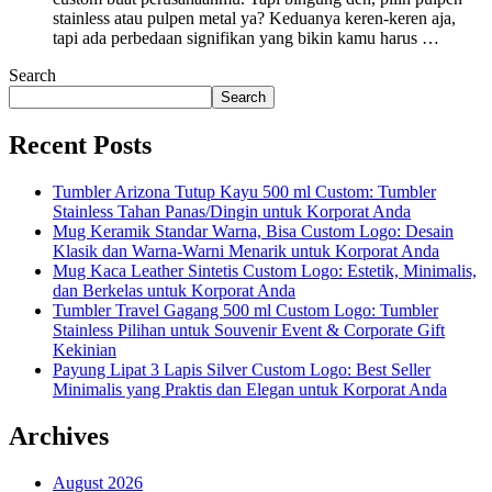
stainless atau pulpen metal ya? Keduanya keren-keren aja,
tapi ada perbedaan signifikan yang bikin kamu harus …
Search
Search
Recent Posts
Tumbler Arizona Tutup Kayu 500 ml Custom: Tumbler
Stainless Tahan Panas/Dingin untuk Korporat Anda
Mug Keramik Standar Warna, Bisa Custom Logo: Desain
Klasik dan Warna-Warni Menarik untuk Korporat Anda
Mug Kaca Leather Sintetis Custom Logo: Estetik, Minimalis,
dan Berkelas untuk Korporat Anda
Tumbler Travel Gagang 500 ml Custom Logo: Tumbler
Stainless Pilihan untuk Souvenir Event & Corporate Gift
Kekinian
Payung Lipat 3 Lapis Silver Custom Logo: Best Seller
Minimalis yang Praktis dan Elegan untuk Korporat Anda
Archives
August 2026