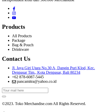
Products
All Products
Package
Bag & Pouch
Drinkware
Contact Us
Jl. Jaya Giri Utara No.30 A, Dangin Puri Klod, Kec.
Denpasar Tim., Kota Denpasar, Bali 80234
+62 878-6087-5445
pancamitra@yahoo.co.id
©2023. Toko Merchandise.com All Rights Reserved.