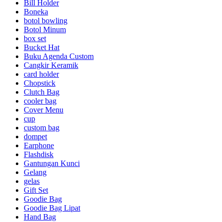
Bill Holder
Boneka
botol bowling
Botol Minum
box set
Bucket Hat
Buku Agenda Custom
Cangkir Keramik
card holder
Chopstick
Clutch Bag
cooler bag
Cover Menu
cup
custom bag
dompet
Earphone
Flashdisk
Gantungan Kunci
Gelang
gelas
Gift Set
Goodie Bag
Goodie Bag Lipat
Hand Bag