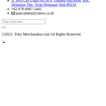
Jl. Jaya Giri Utara No.30 A, Dangin Puri Klod, Kec.
Denpasar Tim., Kota Denpasar, Bali 80234
+62 878-6087-5445
pancamitra@yahoo.co.id
©2023. Toko Merchandise.com All Rights Reserved.