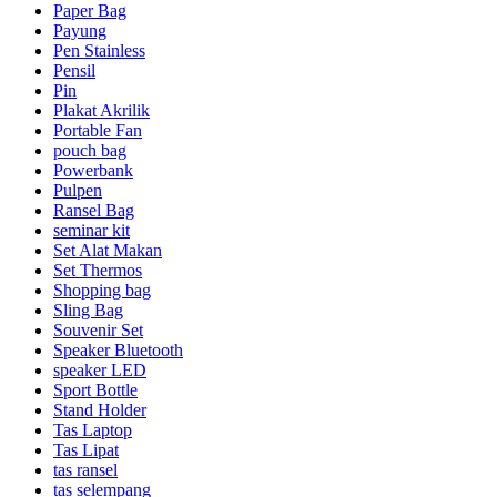
Paper Bag
Payung
Pen Stainless
Pensil
Pin
Plakat Akrilik
Portable Fan
pouch bag
Powerbank
Pulpen
Ransel Bag
seminar kit
Set Alat Makan
Set Thermos
Shopping bag
Sling Bag
Souvenir Set
Speaker Bluetooth
speaker LED
Sport Bottle
Stand Holder
Tas Laptop
Tas Lipat
tas ransel
tas selempang