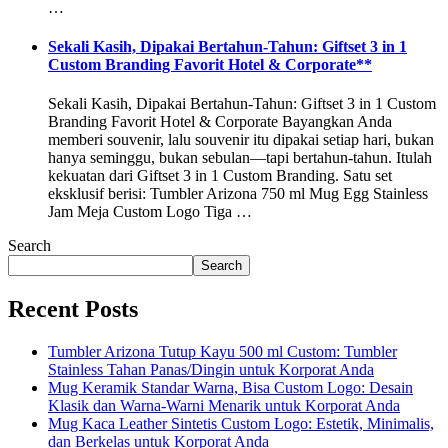
…
Sekali Kasih, Dipakai Bertahun-Tahun: Giftset 3 in 1
Custom Branding Favorit Hotel & Corporate**
Sekali Kasih, Dipakai Bertahun-Tahun: Giftset 3 in 1 Custom
Branding Favorit Hotel & Corporate Bayangkan Anda
memberi souvenir, lalu souvenir itu dipakai setiap hari, bukan
hanya seminggu, bukan sebulan—tapi bertahun-tahun. Itulah
kekuatan dari Giftset 3 in 1 Custom Branding. Satu set
eksklusif berisi: Tumbler Arizona 750 ml Mug Egg Stainless
Jam Meja Custom Logo Tiga …
Search
Search
Recent Posts
Tumbler Arizona Tutup Kayu 500 ml Custom: Tumbler
Stainless Tahan Panas/Dingin untuk Korporat Anda
Mug Keramik Standar Warna, Bisa Custom Logo: Desain
Klasik dan Warna-Warni Menarik untuk Korporat Anda
Mug Kaca Leather Sintetis Custom Logo: Estetik, Minimalis,
dan Berkelas untuk Korporat Anda