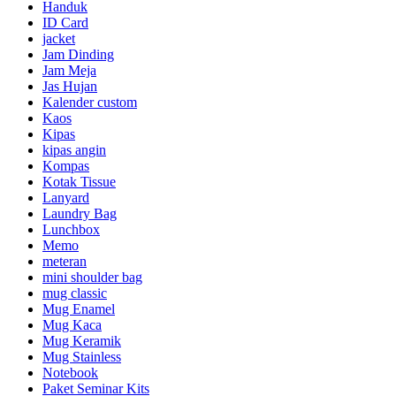
Handuk
ID Card
jacket
Jam Dinding
Jam Meja
Jas Hujan
Kalender custom
Kaos
Kipas
kipas angin
Kompas
Kotak Tissue
Lanyard
Laundry Bag
Lunchbox
Memo
meteran
mini shoulder bag
mug classic
Mug Enamel
Mug Kaca
Mug Keramik
Mug Stainless
Notebook
Paket Seminar Kits