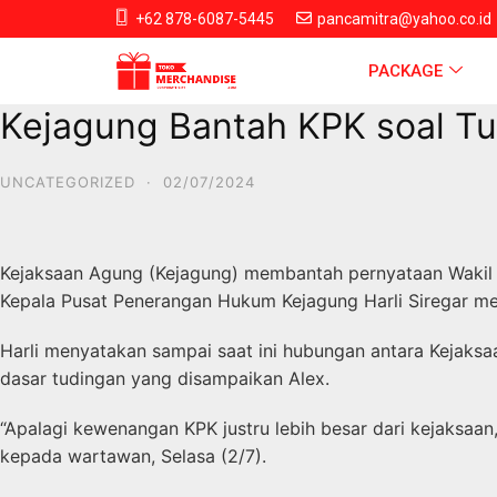
+62 878-6087-5445
pancamitra@yahoo.co.id
PACKAGE
Kejagung Bantah KPK soal Tut
UNCATEGORIZED
·
02/07/2024
Kejaksaan Agung (Kejagung) membantah pernyataan Wakil K
Kepala Pusat Penerangan Hukum Kejagung Harli Siregar meni
Harli menyatakan sampai saat ini hubungan antara Kejaks
dasar tudingan yang disampaikan Alex.
“Apalagi kewenangan KPK justru lebih besar dari kejaksaan,
kepada wartawan, Selasa (2/7).