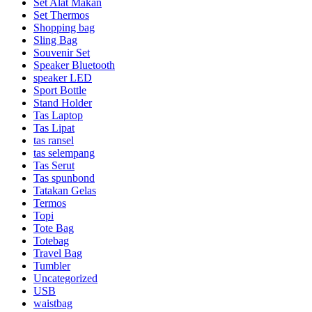
Set Alat Makan
Set Thermos
Shopping bag
Sling Bag
Souvenir Set
Speaker Bluetooth
speaker LED
Sport Bottle
Stand Holder
Tas Laptop
Tas Lipat
tas ransel
tas selempang
Tas Serut
Tas spunbond
Tatakan Gelas
Termos
Topi
Tote Bag
Totebag
Travel Bag
Tumbler
Uncategorized
USB
waistbag