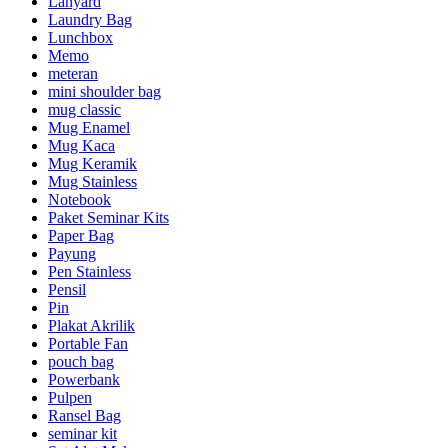
Lanyard
Laundry Bag
Lunchbox
Memo
meteran
mini shoulder bag
mug classic
Mug Enamel
Mug Kaca
Mug Keramik
Mug Stainless
Notebook
Paket Seminar Kits
Paper Bag
Payung
Pen Stainless
Pensil
Pin
Plakat Akrilik
Portable Fan
pouch bag
Powerbank
Pulpen
Ransel Bag
seminar kit