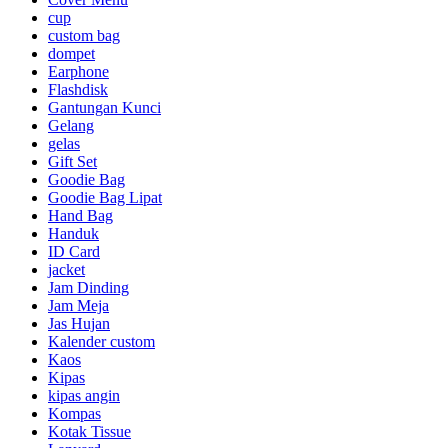
cup
custom bag
dompet
Earphone
Flashdisk
Gantungan Kunci
Gelang
gelas
Gift Set
Goodie Bag
Goodie Bag Lipat
Hand Bag
Handuk
ID Card
jacket
Jam Dinding
Jam Meja
Jas Hujan
Kalender custom
Kaos
Kipas
kipas angin
Kompas
Kotak Tissue