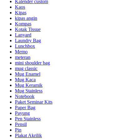
Kalender custom
Kaos
Kipas
kipas angin
Kompas
Kotak Tissue
Lanyard
Laundry Bag
Lunchbox
Memo
meteran
mini shoulder bag
mug classic
Mug Enamel
Mug Kaca
Mug Keramik
Mug Stainless
Notebook
Paket Seminar Kits
Paper Bag
Payung
Pen Stainless
Pensil
Pin
Plakat Akrilik