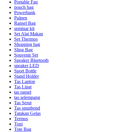
Portable Fan
pouch bag
Powerbank
Pulpen
Ransel Bag
seminar kit
Set Alat Makan
Set Thermos
Shopping bag
Sling Bag
Souvenir Set
Speaker Bluetooth
speaker LED
Sport Bottle
Stand Holder
Tas Laptop
Tas Lipat
tas ransel
tas selempang
Tas Serut
Tas spunbond
Tatakan Gelas
Termos
Topi
Tote Bag