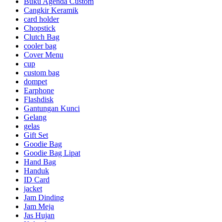
Buku Agenda Custom
Cangkir Keramik
card holder
Chopstick
Clutch Bag
cooler bag
Cover Menu
cup
custom bag
dompet
Earphone
Flashdisk
Gantungan Kunci
Gelang
gelas
Gift Set
Goodie Bag
Goodie Bag Lipat
Hand Bag
Handuk
ID Card
jacket
Jam Dinding
Jam Meja
Jas Hujan