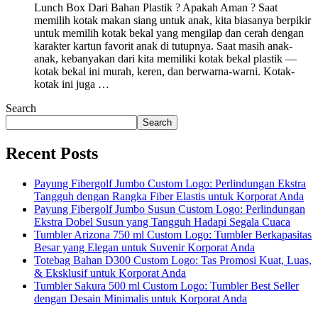
Lunch Box Dari Bahan Plastik ? Apakah Aman ? Saat
memilih kotak makan siang untuk anak, kita biasanya berpikir
untuk memilih kotak bekal yang mengilap dan cerah dengan
karakter kartun favorit anak di tutupnya. Saat masih anak-
anak, kebanyakan dari kita memiliki kotak bekal plastik —
kotak bekal ini murah, keren, dan berwarna-warni. Kotak-
kotak ini juga …
Search
Search
Recent Posts
Payung Fibergolf Jumbo Custom Logo: Perlindungan Ekstra
Tangguh dengan Rangka Fiber Elastis untuk Korporat Anda
Payung Fibergolf Jumbo Susun Custom Logo: Perlindungan
Ekstra Dobel Susun yang Tangguh Hadapi Segala Cuaca
Tumbler Arizona 750 ml Custom Logo: Tumbler Berkapasitas
Besar yang Elegan untuk Suvenir Korporat Anda
Totebag Bahan D300 Custom Logo: Tas Promosi Kuat, Luas,
& Eksklusif untuk Korporat Anda
Tumbler Sakura 500 ml Custom Logo: Tumbler Best Seller
dengan Desain Minimalis untuk Korporat Anda